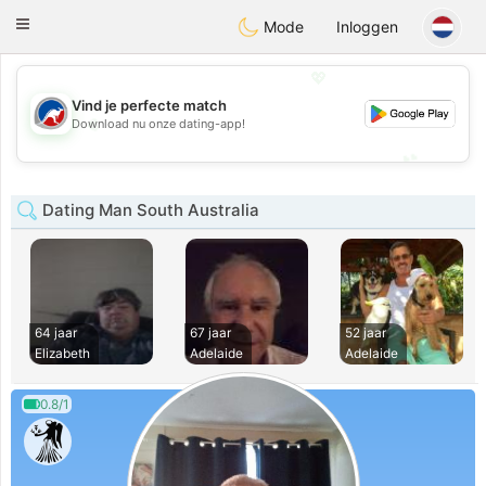
Australia
Chat
Toggle
Mode
Inloggen
navigation
💖
Vind je perfecte match
💖
Download nu onze dating-app!
💕
💕
Dating Man South Australia
64 jaar
67 jaar
52 jaar
Elizabeth
Adelaide
Adelaide
0.8/1