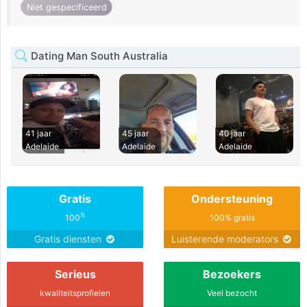
Niet gespecificeerd
Dating Man South Australia
41 jaar
45 jaar
40 jaar
Adelaide
Adelaide
Adelaide
Gratis
Ondersteuning
%
100
100% gratis
Gratis diensten
Luisterende moderators
Serieus
Bezoekers
kwaliteitsprofielen
Veel bezocht