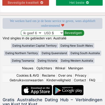
Bevestigde kwaliteit
Het beste
We werken hard om je de beste service te geven, wees alsjeblieft
ondersteunend
Vind singles in de gebieden van: Australië
Dating Australian Capital Territory
Dating New South Wales
Dating Northern Territory
Dating Queensland
Dating South Australia
Dating Tasmania
Dating Victoria
Dating Western Australia
Nieuws
|
Oplichters
|
Winkel
|
Meningen
Cookies & AVG
|
Reclame
|
Over ons
|
Privacy
|
Gebruiksvoorwaarden
|
Kinderveiligheid
|
Contact
|
FAQ
Gratis Australische Dating Hub – Verbindingen
van Kust tot Kust