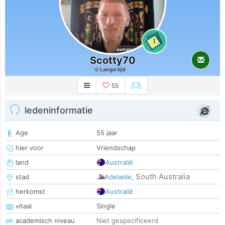
1
Scotty70
Lange tijd
55
ledeninformatie
Age
55 jaar
hier voor
Vriendschap
land
Australië
South Australia
stad
Adelaide
,
herkomst
Australië
vitaal
Single
academisch niveau
Niet gespecificeerd