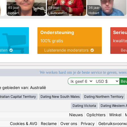
45 jaar
69 jaar
36 jaar
Hobart
Launceston
Hobart
Ondersteuning
Serie
100% gratis
kwalite
nsten
Luisterende moderators
Bev
We werken hard om je de beste service te geven, wees
e gebieden van: Australië
ralian Capital Territory
Dating New South Wales
Dating Northern Territory
Dating Victoria
Dating Western A
Nieuws
|
Oplichters
|
Winkel
|
Cookies & AVG
|
Reclame
|
Over ons
|
Privacy
|
Gebruiksvoorw