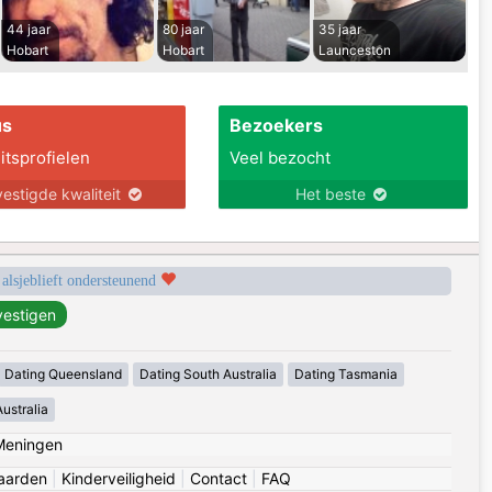
44 jaar
80 jaar
35 jaar
Hobart
Hobart
Launceston
us
Bezoekers
itsprofielen
Veel bezocht
estigde kwaliteit
Het beste
 alsjeblieft ondersteunend
Dating Queensland
Dating South Australia
Dating Tasmania
ustralia
Meningen
aarden
|
Kinderveiligheid
|
Contact
|
FAQ