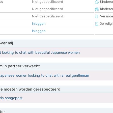
au
Niet gespecificeerd
Kinderen
Niet gespecificeerd
Kindere
Niet gespecificeerd
Verander
Inloggen
De religi
Inloggen
over mij
st looking to chat with beautiful Japanese women
mijn partner verwacht
Japanese women looking to chat with a real gentleman
 die moeten worden gerespecteerd
eria aangepast
ter