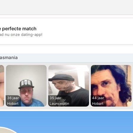
e perfecte match
💖
d nu onze dating-app!
💕
Tasmania
36 jaar
35 jaar
44 jaar
Hobart
Launceston
Hobart