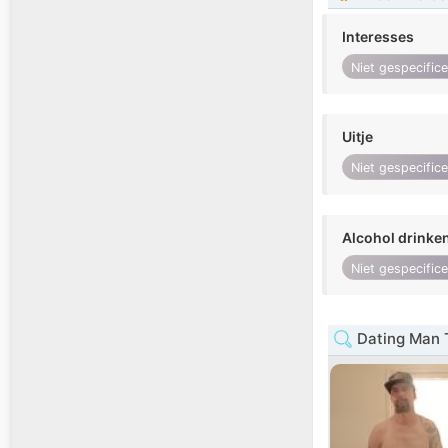
Interesses
Niet gespecific
Uitje
Niet gespecific
Alcohol drinke
Niet gespecific
Dating Man 