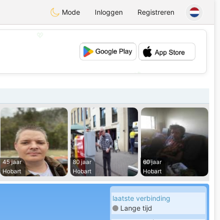
Mode
Inloggen
Registreren
💖
💕
45 jaar
80 jaar
60 jaar
Hobart
Hobart
Hobart
laatste verbinding
Lange tijd