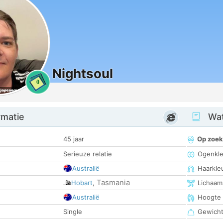
Nightsoul
0
rmatie
Wat
45 jaar
Op zoek
Serieuze relatie
Ogenkle
Australië
Haarkle
Tasmania
Hobart
,
Lichaam
Australië
Hoogte
Single
Gewich