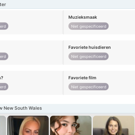
ter
Muzieksmaak
eerd
Niet gespecificeerd
Favoriete huisdieren
eerd
Niet gespecificeerd
n?
Favoriete film
eerd
Niet gespecificeerd
w New South Wales