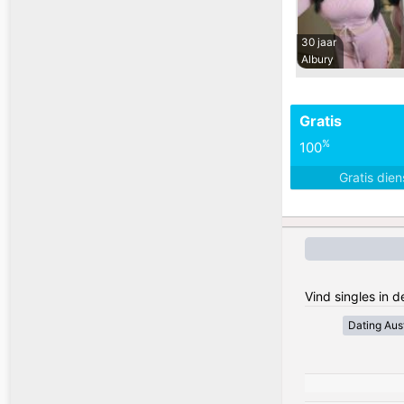
30 jaar
Albury
Gratis
%
100
Gratis die
Vind singles in d
Dating Aust