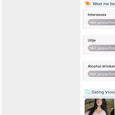
Weet me be
Interesses
Niet gespecific
Uitje
Niet gespecific
Alcohol drinke
Niet gespecific
Dating Vrou