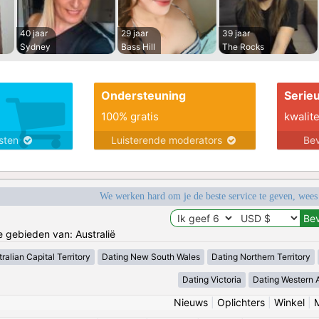
40 jaar
29 jaar
39 jaar
Sydney
Bass Hill
The Rocks
Ondersteuning
Serie
100% gratis
kwalite
nsten
Luisterende moderators
Bev
We werken hard om je de beste service te geven, wees
e gebieden van: Australië
ralian Capital Territory
Dating New South Wales
Dating Northern Territory
Dating Victoria
Dating Western A
Nieuws
|
Oplichters
|
Winkel
|