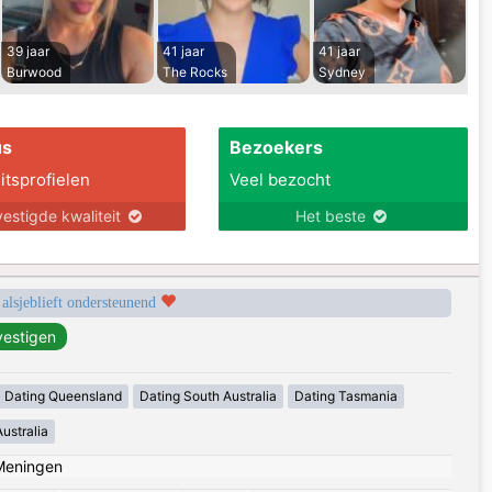
39 jaar
41 jaar
41 jaar
Burwood
The Rocks
Sydney
us
Bezoekers
itsprofielen
Veel bezocht
estigde kwaliteit
Het beste
 alsjeblieft ondersteunend
Dating Queensland
Dating South Australia
Dating Tasmania
ustralia
Meningen