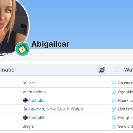
Abigailcar
2
rmatie
Wat
39 jaar
Op zoek
Vriendschap
Ogenkle
Australië
Haarkle
New South Wales
Burwood
,
Lichaam
Australië
Hoogte
Single
Gewich