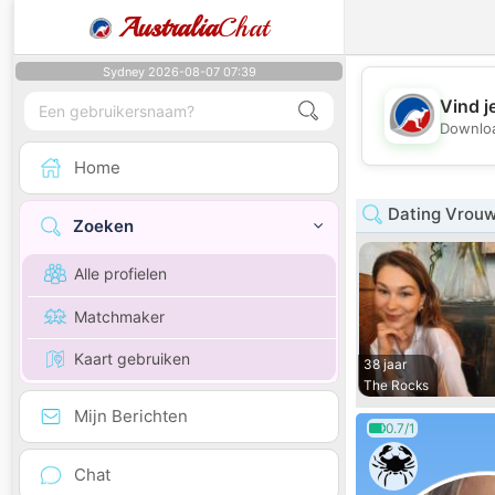
Australia
Chat
Sydney 2026-08-07 07:39
Vind j
Downloa
Home
Dating Vrouw
Zoeken
Alle profielen
Matchmaker
Kaart gebruiken
38 jaar
The Rocks
Mijn Berichten
0.7/1
Chat