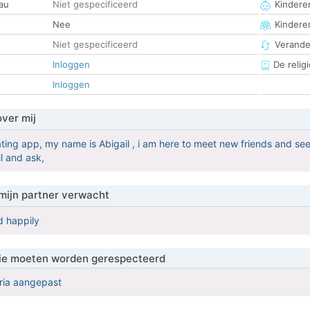
au
Niet gespecificeerd
Kinderen
Nee
Kindere
Niet gespecificeerd
Verander
Inloggen
De religi
Inloggen
over mij
ting app, my name is Abigail , i am here to meet new friends and see 
l and ask,
mijn partner verwacht
d happily
 die moeten worden gerespecteerd
eria aangepast