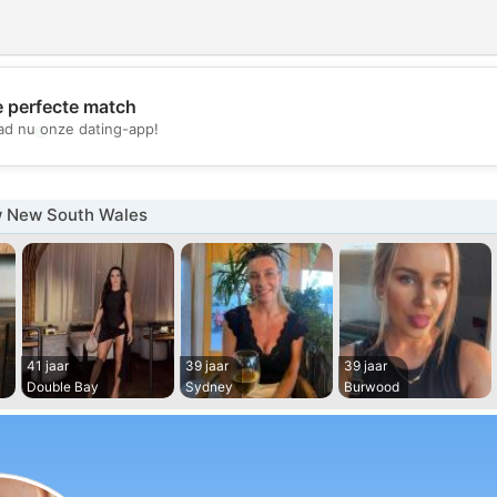
e perfecte match
💖
d nu onze dating-app!
💕
 New South Wales
41 jaar
39 jaar
39 jaar
Double Bay
Sydney
Burwood