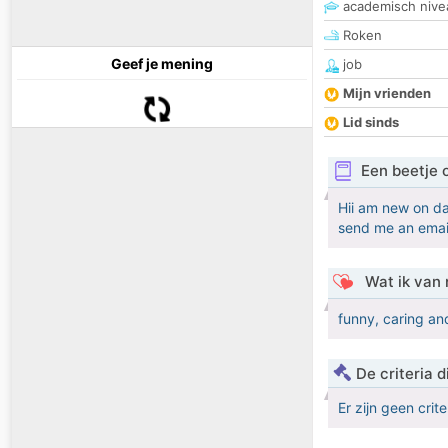
academisch nive
Roken
Geef je mening
job
Mijn vrienden
Lid sinds
Een beetje 
Hii am new on da
send me an emai
Wat ik van 
funny, caring an
De criteria
Er zijn geen crit