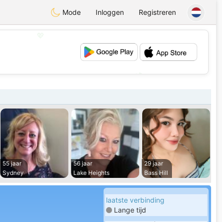
Mode
Inloggen
Registreren
💖
💕
55 jaar
56 jaar
29 jaar
Sydney
Lake Heights
Bass Hill
laatste verbinding
Lange tijd