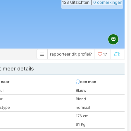
128 Uitzichten |
0 opmerkingen
rapporteer dit profiel?
17
 meer details
 naar
een man
ur
Blauw
ur
Blond
stype
normaal
176 cm
t
61 Kg