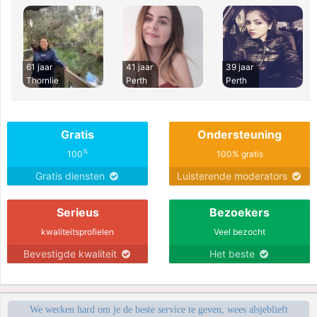
61 jaar
41 jaar
39 jaar
Thornlie
Perth
Perth
Gratis
Ondersteuning
%
100
100% gratis
Gratis diensten
Luisterende moderators
Serieus
Bezoekers
kwaliteitsprofielen
Veel bezocht
Bevestigde kwaliteit
Het beste
We werken hard om je de beste service te geven, wees alsjeblieft