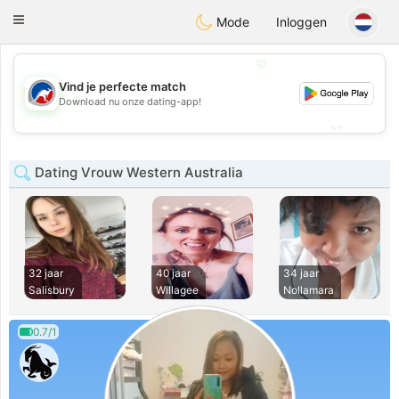
Australia
Chat
Toggle
Mode
Inloggen
navigation
💖
Vind je perfecte match
💖
Download nu onze dating-app!
💕
💕
Dating Vrouw Western Australia
32 jaar
40 jaar
34 jaar
Salisbury
Willagee
Nollamara
0.7/1