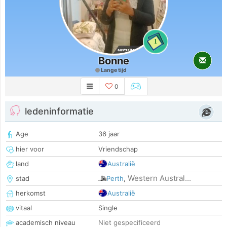
1
Bonne
Lange tijd
0
ledeninformatie
Age
36 jaar
hier voor
Vriendschap
land
Australië
Western Austral...
stad
Perth
,
herkomst
Australië
vitaal
Single
academisch niveau
Niet gespecificeerd