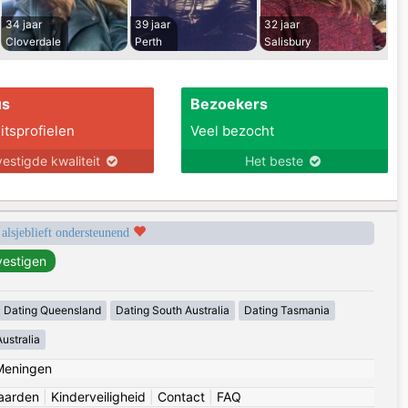
34 jaar
39 jaar
32 jaar
Cloverdale
Perth
Salisbury
us
Bezoekers
itsprofielen
Veel bezocht
estigde kwaliteit
Het beste
 alsjeblieft ondersteunend
Dating Queensland
Dating South Australia
Dating Tasmania
ustralia
Meningen
aarden
|
Kinderveiligheid
|
Contact
|
FAQ