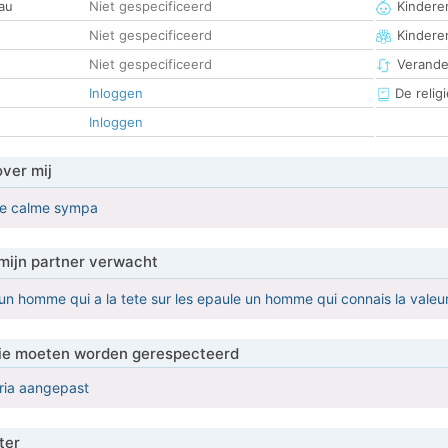
au
Niet gespecificeerd
Kinderen
Niet gespecificeerd
Kindere
Niet gespecificeerd
Verander
Inloggen
De religi
Inloggen
over mij
me calme sympa
mijn partner verwacht
d'un homme qui a la tete sur les epaule un homme qui connais la vale
 die moeten worden gerespecteerd
eria aangepast
ter