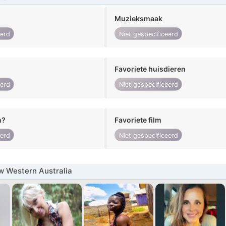
Muzieksmaak
eerd
Niet gespecificeerd
Favoriete huisdieren
eerd
Niet gespecificeerd
n?
Favoriete film
eerd
Niet gespecificeerd
w Western Australia