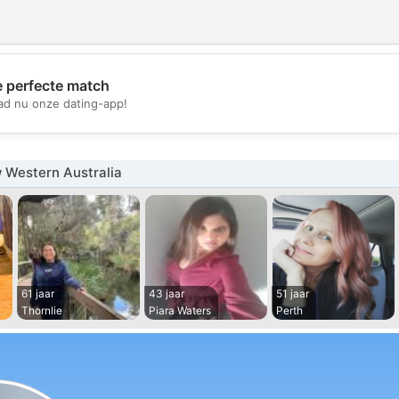
e perfecte match
💖
d nu onze dating-app!
💕
 Western Australia
61 jaar
43 jaar
51 jaar
Thornlie
Piara Waters
Perth