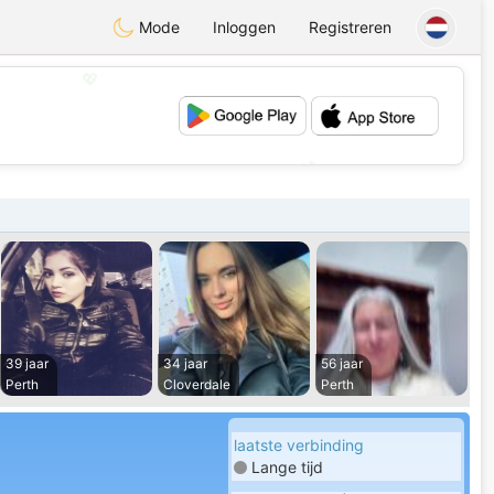
Mode
Inloggen
Registreren
💖
💕
39 jaar
34 jaar
56 jaar
Perth
Cloverdale
Perth
laatste verbinding
Lange tijd