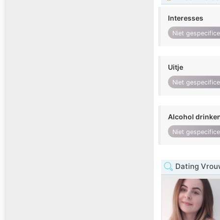
Interesses
Niet gespecific
Uitje
Niet gespecific
Alcohol drinke
Niet gespecific
Dating Vrou