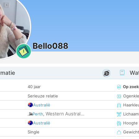
Bello088
1
rmatie
Wat
40 jaar
Op zoek
Serieuze relatie
Ogenkle
Australië
Haarkle
Western Austral...
Perth
,
Lichaam
Australië
Hoogte
Single
Gewich