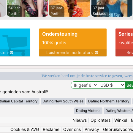
54 jaar
37 jaar
37 jaar
Perth
Perth
Subiaco
Ondersteuning
Serie
100% gratis
kwalite
nsten
Luisterende moderators
Bev
We werken hard om je de beste service te geven, wees
e gebieden van: Australië
ralian Capital Territory
Dating New South Wales
Dating Northern Territory
Dating Victoria
Dating Western A
Nieuws
|
Oplichters
|
Winkel
|
Cookies & AVG
|
Reclame
|
Over ons
|
Privacy
|
Gebruiksvoorw