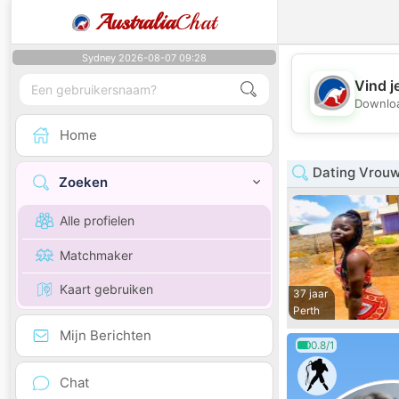
Australia
Chat
Sydney 2026-08-07 09:28
Vind j
Downloa
Home
Dating Vrouw
Zoeken
Alle profielen
Matchmaker
Kaart gebruiken
37 jaar
Perth
Mijn Berichten
0.8/1
Chat