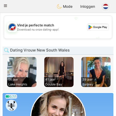
Australia
Chat
Toggle
Mode
Inloggen
navigation
💖
Vind je perfecte match
💖
Download nu onze dating-app!
💕
💕
Dating Vrouw New South Wales
56 jaar
41 jaar
39 jaar
Lake Heights
Double Bay
Sydney
0.7/1