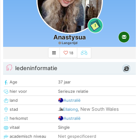
1
Anastysua
Lange tijd
18
ledeninformatie
Age
37 jaar
hier voor
Serieuze relatie
land
Australië
New South Wales
stad
Ellalong
,
herkomst
Australië
vitaal
Single
academisch niveau
Niet gespecificeerd