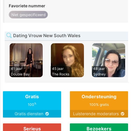
Favoriete nummer
Niet gespecificeerd
Dating Vrouw New South Wales
41 jaar
45 jaar
48 jaar
Double Bay
The Rocks
Sydney
Gratis
Ondersteuning
%
100
100% gratis
Gratis diensten
Luisterende moderators
Serieus
Bezoekers