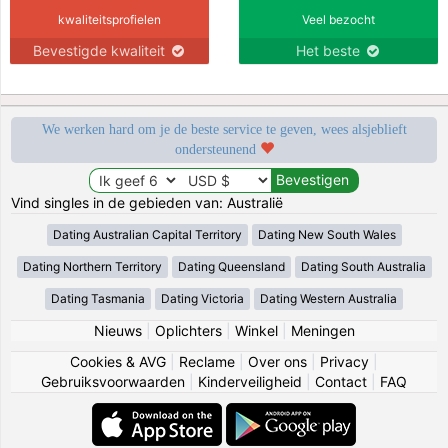
kwaliteitsprofielen
Veel bezocht
Bevestigde kwaliteit
Het beste
We werken hard om je de beste service te geven, wees alsjeblieft
ondersteunend
Vind singles in de gebieden van: Australië
Dating Australian Capital Territory
Dating New South Wales
Dating Northern Territory
Dating Queensland
Dating South Australia
Dating Tasmania
Dating Victoria
Dating Western Australia
Nieuws
|
Oplichters
|
Winkel
|
Meningen
Cookies & AVG
|
Reclame
|
Over ons
|
Privacy
|
Gebruiksvoorwaarden
|
Kinderveiligheid
|
Contact
|
FAQ