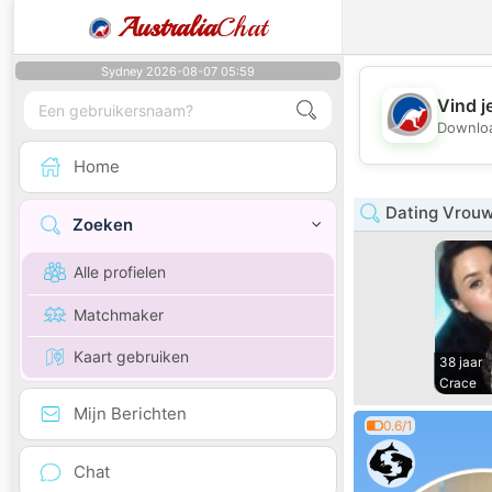
Australia
Chat
Sydney 2026-08-07 05:59
Vind j
Downloa
Home
Dating Vrouw 
Zoeken
Alle profielen
Matchmaker
Kaart gebruiken
38 jaar
Crace
Mijn Berichten
0.6/1
Chat