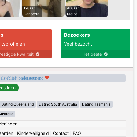
19 jaar
40 jaar
Canberra
Melba
us
Bezoekers
itsprofielen
Veel bezocht
estigde kwaliteit
Het beste
 alsjeblieft ondersteunend
Dating Queensland
Dating South Australia
Dating Tasmania
ustralia
Meningen
aarden
|
Kinderveiligheid
|
Contact
|
FAQ