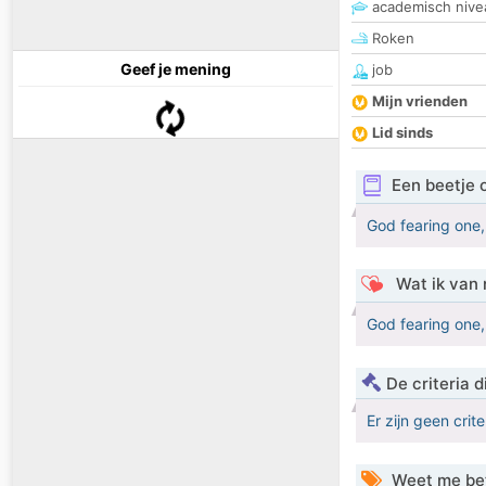
academisch nive
Roken
Geef je mening
job
Mijn vrienden
Lid sinds
Een beetje 
God fearing one,k
Wat ik van 
God fearing one,k
De criteria
Er zijn geen crit
Weet me be