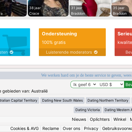
38 jaar
31 jaar
35 jaar
ra
Crace
Braddon
Braddon
Ondersteuning
Serie
100% gratis
kwalite
nsten
Luisterende moderators
Bev
We werken hard om je de beste service te geven, wees
e gebieden van: Australië
ralian Capital Territory
Dating New South Wales
Dating Northern Territory
Dating Victoria
Dating Western A
Nieuws
|
Oplichters
|
Winkel
|
Cookies & AVG
|
Reclame
|
Over ons
|
Privacy
|
Gebruiksvoorw