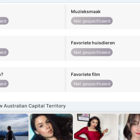
Muzieksmaak
eerd
Niet gespecificeerd
Favoriete huisdieren
eerd
Niet gespecificeerd
n?
Favoriete film
eerd
Niet gespecificeerd
 Australian Capital Territory