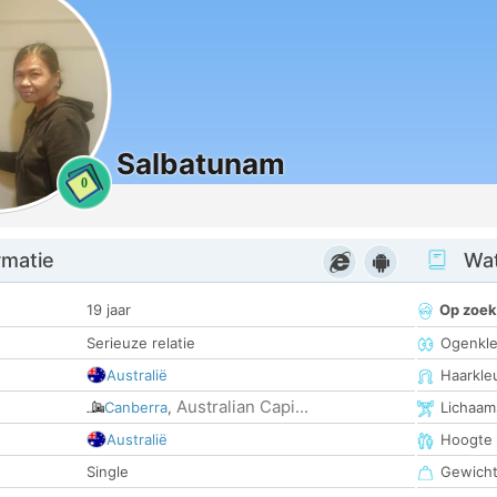
Salbatunam
0
rmatie
Wat
19 jaar
Op zoek
Serieuze relatie
Ogenkle
Australië
Haarkle
Australian Capi...
Canberra
,
Lichaam
Australië
Hoogte
Single
Gewich