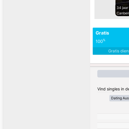
34 jaar
Canber
Gratis
%
100
Gratis die
Vind singles in d
Dating Aust