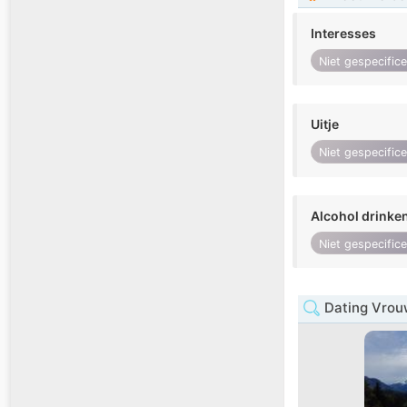
Interesses
Niet gespecific
Uitje
Niet gespecific
Alcohol drinke
Niet gespecific
Dating Vrouw