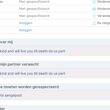
au
Niet gespecificeerd
Kinderen
Niet gespecificeerd
Kindere
Niet gespecificeerd
Verander
Inloggen
De religi
Inloggen
over mij
ind and will live you till death do us part
mijn partner verwacht
ind and will live you till death do us part
 die moeten worden gerespecteerd
eria aangepast
ter