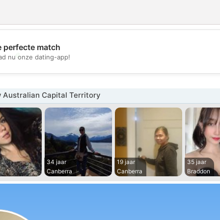
e perfecte match
💖
d nu onze dating-app!
💕
Australian Capital Territory
34 jaar
19 jaar
35 jaar
Canberra
Canberra
Braddon