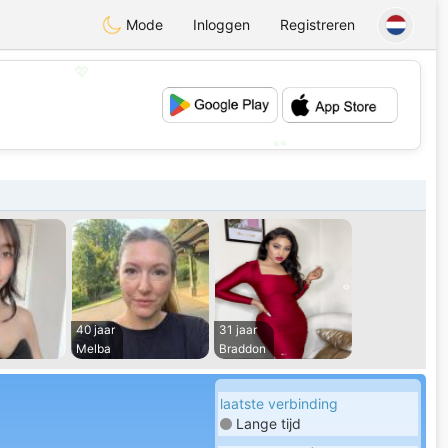
Mode
Inloggen
Registreren
💖
💕
40 jaar
31 jaar
Melba
Braddon
laatste verbinding
Lange tijd