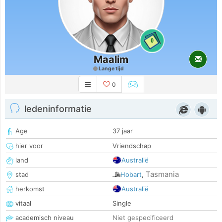
0
Maalim
Lange tijd
0
ledeninformatie
Age
37 jaar
hier voor
Vriendschap
land
Australië
Tasmania
stad
Hobart
,
herkomst
Australië
vitaal
Single
academisch niveau
Niet gespecificeerd