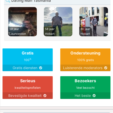
Dating Man Tasmania
58 jaar
58 jaar
80 jaar
Launceston
Hobart
Hobart
Gratis
Ondersteuning
%
100
100% gratis
Gratis diensten
Luisterende moderators
Serieus
Bezoekers
kwaliteitsprofielen
Veel bezocht
Bevestigde kwaliteit
Het beste