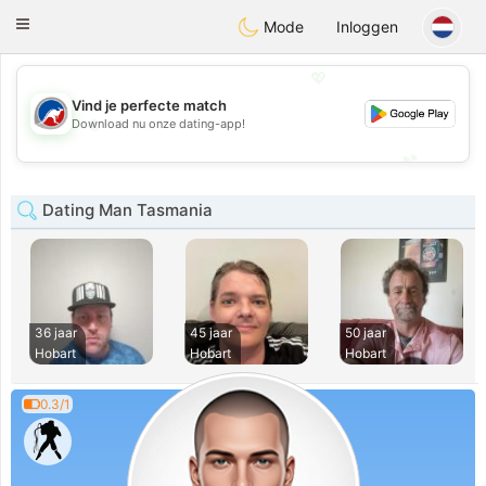
Australia
Chat
Toggle
Mode
Inloggen
navigation
💖
Vind je perfecte match
💖
Download nu onze dating-app!
💕
💕
Dating Man Tasmania
36 jaar
45 jaar
50 jaar
Hobart
Hobart
Hobart
0.3/1