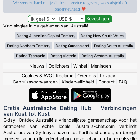
We werken hard om je de beste service te geven, wees alsjeblieft
ondersteunend
Vind singles in de gebieden van: Australië
Dating Australian Capital Territory
Dating New South Wales
Dating Northern Territory
Dating Queensland
Dating South Australia
Dating Tasmania
Dating Victoria
Dating Western Australia
Nieuws
|
Oplichters
|
Winkel
|
Meningen
Cookies & AVG
|
Reclame
|
Over ons
|
Privacy
|
Gebruiksvoorwaarden
|
Kinderveiligheid
|
Contact
|
FAQ
Gratis Australische Dating Hub – Verbindingen
van Kust tot Kust
G'day! Ontdek Australië's vriendelijkste gemeenschap voor het
ontmoeten van echte locals. Australia-chat.com verbindt
Australiërs van Sydney's haven tot Perth's stranden, en brengt
mensen samen die vriendschap, gezelschap en betekenisvolle