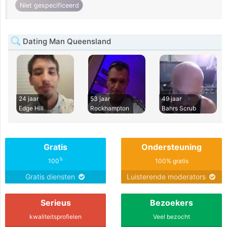
Niet gespecificeerd
Dating Man Queensland
24 jaar
53 jaar
49 jaar
Edge Hill
Rockhampton
Bahrs Scrub
Gratis
Ondersteuning
%
100
100% gratis
Gratis diensten
Luisterende moderators
Serieus
Bezoekers
kwaliteitsprofielen
Veel bezocht