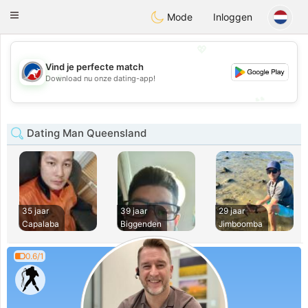
Australia
Chat
Toggle
Mode
Inloggen
navigation
💖
Vind je perfecte match
💖
Download nu onze dating-app!
💕
💕
Dating Man Queensland
35 jaar
39 jaar
29 jaar
Capalaba
Biggenden
Jimboomba
0.6/1