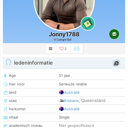
0
Jonny1788
Lange tijd
2
ledeninformatie
Age
51 jaar
hier voor
Serieuze relatie
land
Australië
Queensland
stad
Brisbane
,
herkomst
Australië
vitaal
Single
academisch niveau
Niet gespecificeerd