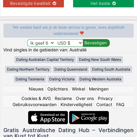
Bevestigde kwaliteit
Het beste
We werken hard om je de beste service te geven, wees alsjeblieft
ondersteunend
Vind singles in de gebieden van: Australië
Dating Australian Capital Territory
Dating New South Wales
Dating Northern Territory
Dating Queensland
Dating South Australia
Dating Tasmania
Dating Victoria
Dating Western Australia
Nieuws
|
Oplichters
|
Winkel
|
Meningen
Cookies & AVG
|
Reclame
|
Over ons
|
Privacy
|
Gebruiksvoorwaarden
|
Kinderveiligheid
|
Contact
|
FAQ
Gratis Australische Dating Hub – Verbindingen
van Kust tot Kust