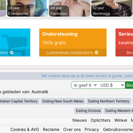
28 jaar
46 jaar
52 jaar
Cranbourne
Frankston
Wonthaggi
Ondersteuning
Serie
100% gratis
kwalite
nsten
Luisterende moderators
Bev
We werken hard om je de beste service te geven, wees
e gebieden van: Australië
ralian Capital Territory
Dating New South Wales
Dating Northern Territory
Dating Victoria
Dating Western A
Nieuws
|
Oplichters
|
Winkel
|
Cookies & AVG
|
Reclame
|
Over ons
|
Privacy
|
Gebruiksvoorw