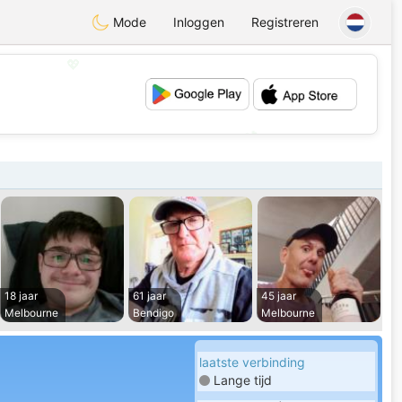
Mode
Inloggen
Registreren
💖
💕
18 jaar
61 jaar
45 jaar
Melbourne
Bendigo
Melbourne
laatste verbinding
Lange tijd