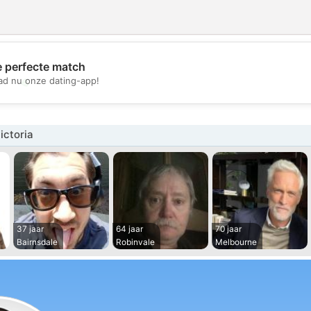
e perfecte match
💖
d nu onze dating-app!
💕
ictoria
37 jaar
64 jaar
70 jaar
Bairnsdale
Robinvale
Melbourne