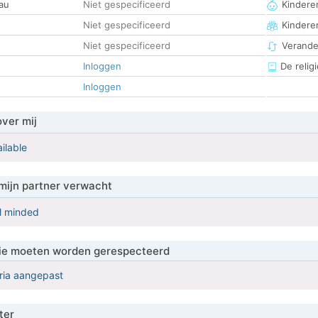
au
Niet gespecificeerd
Kinderen
Niet gespecificeerd
Kindere
Niet gespecificeerd
Verander
Inloggen
De religi
Inloggen
over mij
ailable
mijn partner verwacht
al minded
 die moeten worden gerespecteerd
eria aangepast
ter