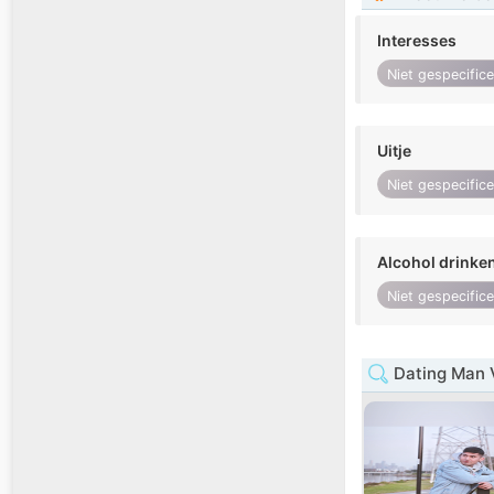
Interesses
Niet gespecific
Uitje
Niet gespecific
Alcohol drinke
Niet gespecific
Dating Man V