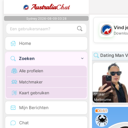
Australia
Chat
Sydney 2026-08-09 03:28
Vind j
Downloa
Home
Dating Man V
Zoeken
Alle profielen
Matchmaker
Kaart gebruiken
51 jaar
Melbourne
Mijn Berichten
0.6/1
Chat