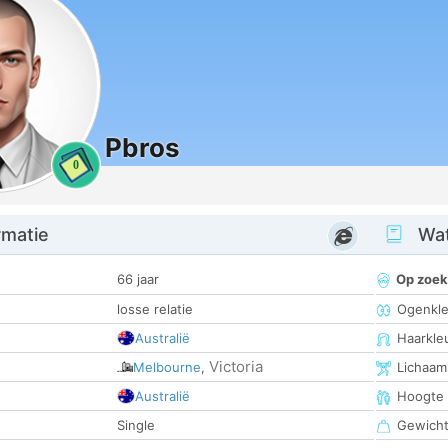
Pbros
0
rmatie
Wat
66 jaar
Op zoek
losse relatie
Ogenkle
Australië
Haarkle
Victoria
Melbourne
,
Lichaam
Australië
Hoogte
Single
Gewich