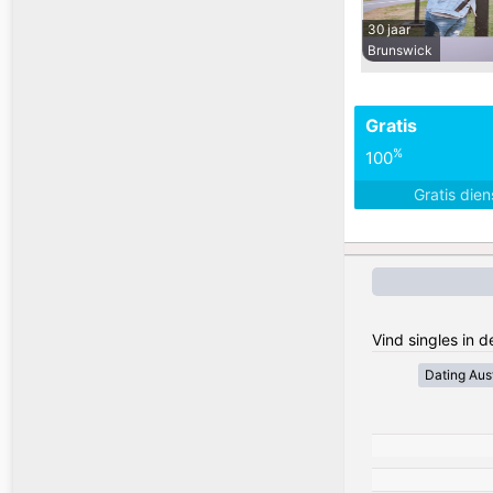
30 jaar
Brunswick
Gratis
%
100
Gratis die
Vind singles in d
Dating Aust