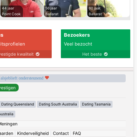
44 jaar
56 jaar
60 jaar
Point Cook
Ballarat
Ballarat
us
Bezoekers
itsprofielen
Veel bezocht
estigde kwaliteit
Het beste
 alsjeblieft ondersteunend
Dating Queensland
Dating South Australia
Dating Tasmania
ustralia
Meningen
aarden
|
Kinderveiligheid
|
Contact
|
FAQ