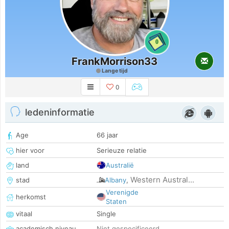
0
FrankMorrison33
Lange tijd
0
ledeninformatie
Age
66 jaar
hier voor
Serieuze relatie
land
Australië
Western Austral...
stad
Albany
,
Verenigde
herkomst
Staten
vitaal
Single
academisch niveau
Niet gespecificeerd