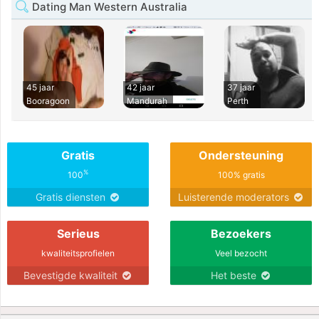
Dating Man Western Australia
45 jaar
42 jaar
37 jaar
Booragoon
Mandurah
Perth
Gratis
Ondersteuning
%
100
100% gratis
Gratis diensten
Luisterende moderators
Serieus
Bezoekers
kwaliteitsprofielen
Veel bezocht
Bevestigde kwaliteit
Het beste