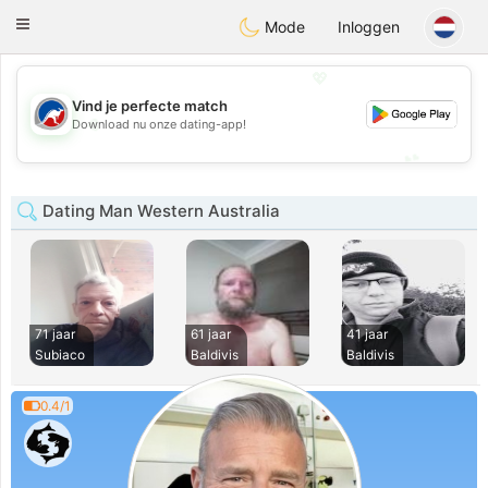
Australia
Chat
Toggle
Mode
Inloggen
navigation
💖
Vind je perfecte match
💖
Download nu onze dating-app!
💕
💕
Dating Man Western Australia
71 jaar
61 jaar
41 jaar
Subiaco
Baldivis
Baldivis
0.4/1