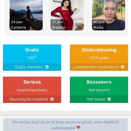
34 jaar
31 jaar
40 jaar
Canberra
Braddon
Melba
Gratis
Ondersteuning
%
100
100% gratis
Gratis diensten
Luisterende moderators
Serieus
Bezoekers
kwaliteitsprofielen
Veel bezocht
Bevestigde kwaliteit
Het beste
We werken hard om je de beste service te geven, wees alsjeblieft
ondersteunend