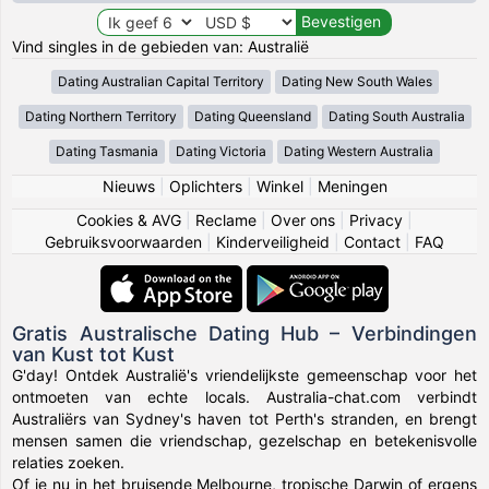
Vind singles in de gebieden van: Australië
Dating Australian Capital Territory
Dating New South Wales
Dating Northern Territory
Dating Queensland
Dating South Australia
Dating Tasmania
Dating Victoria
Dating Western Australia
Nieuws
|
Oplichters
|
Winkel
|
Meningen
Cookies & AVG
|
Reclame
|
Over ons
|
Privacy
|
Gebruiksvoorwaarden
|
Kinderveiligheid
|
Contact
|
FAQ
Gratis Australische Dating Hub – Verbindingen
van Kust tot Kust
G'day! Ontdek Australië's vriendelijkste gemeenschap voor het
ontmoeten van echte locals. Australia-chat.com verbindt
Australiërs van Sydney's haven tot Perth's stranden, en brengt
mensen samen die vriendschap, gezelschap en betekenisvolle
relaties zoeken.
Of je nu in het bruisende Melbourne, tropische Darwin of ergens