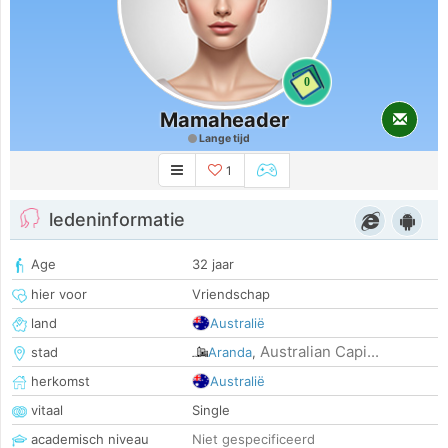
0
Mamaheader
Lange tijd
1
ledeninformatie
Age
32 jaar
hier voor
Vriendschap
land
Australië
Australian Capi...
stad
Aranda
,
herkomst
Australië
vitaal
Single
academisch niveau
Niet gespecificeerd