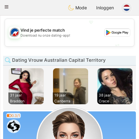
Australia
Chat
Toggle
Mode
Inloggen
navigation
💖
Vind je perfecte match
💖
Download nu onze dating-app!
💕
💕
Dating Vrouw Australian Capital Territory
31 jaar
19 jaar
38 jaar
Braddon
Canberra
Crace
0.3/1