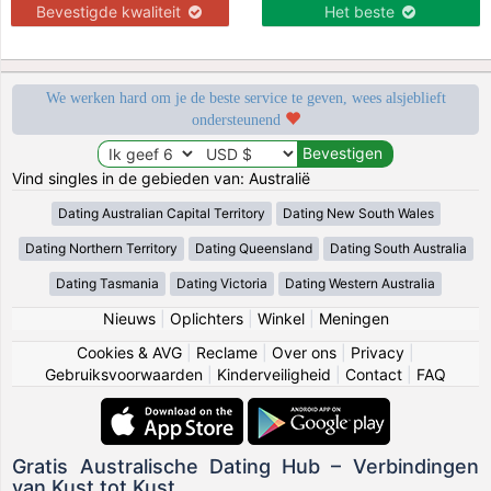
Bevestigde kwaliteit
Het beste
We werken hard om je de beste service te geven, wees alsjeblieft
ondersteunend
Vind singles in de gebieden van: Australië
Dating Australian Capital Territory
Dating New South Wales
Dating Northern Territory
Dating Queensland
Dating South Australia
Dating Tasmania
Dating Victoria
Dating Western Australia
Nieuws
|
Oplichters
|
Winkel
|
Meningen
Cookies & AVG
|
Reclame
|
Over ons
|
Privacy
|
Gebruiksvoorwaarden
|
Kinderveiligheid
|
Contact
|
FAQ
Gratis Australische Dating Hub – Verbindingen
van Kust tot Kust