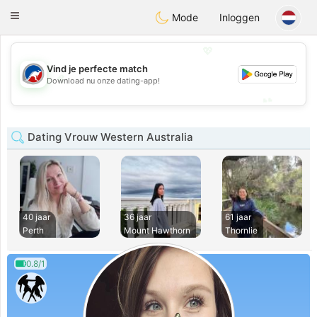
Australia
Chat
Toggle
Mode
Inloggen
navigation
💖
Vind je perfecte match
💖
Download nu onze dating-app!
💕
💕
Dating Vrouw Western Australia
40 jaar
36 jaar
61 jaar
Perth
Mount Hawthorn
Thornlie
0.8/1