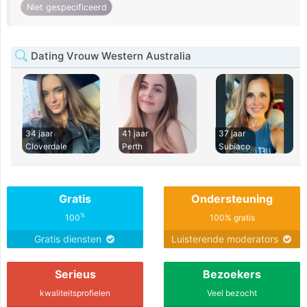
Niet gespecificeerd
Dating Vrouw Western Australia
34 jaar
41 jaar
37 jaar
Cloverdale
Perth
Subiaco
Gratis
Ondersteuning
%
100
100% gratis
Gratis diensten
Luisterende moderators
Serieus
Bezoekers
kwaliteitsprofielen
Veel bezocht