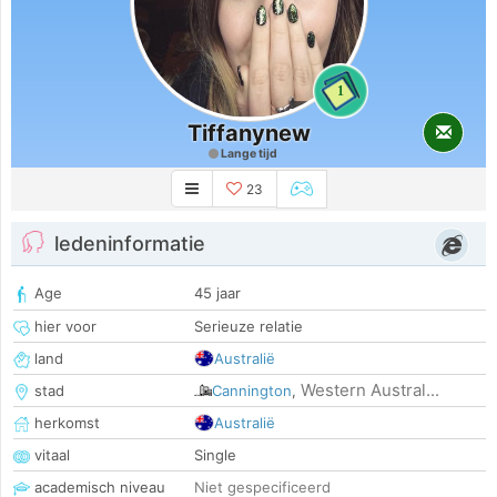
1
Tiffanynew
Lange tijd
23
ledeninformatie
Age
45 jaar
hier voor
Serieuze relatie
land
Australië
Western Austral...
stad
Cannington
,
herkomst
Australië
vitaal
Single
academisch niveau
Niet gespecificeerd