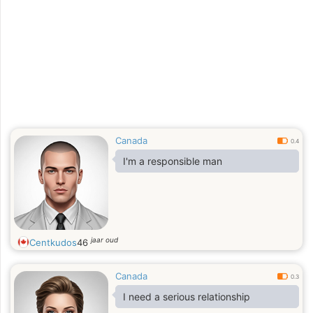
Canada
0.4
I'm a responsible man
jaar oud
Centkudos
46
Canada
0.3
I need a serious relationship