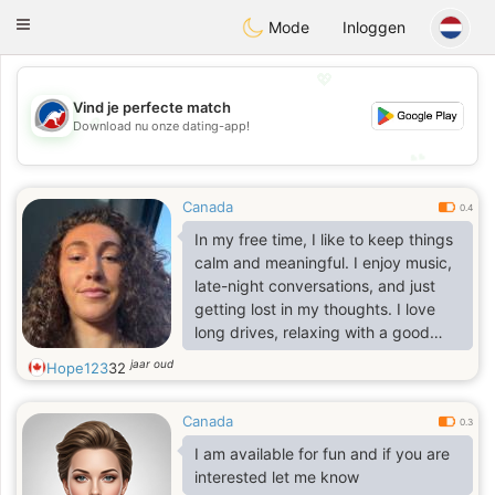
Australia
Chat
Toggle
Mode
Inloggen
navigation
💖
Vind je perfecte match
💖
Download nu onze dating-app!
💕
💕
Canada
0.4
In my free time, I like to keep things
calm and meaningful. I enjoy music,
late-night conversations, and just
getting lost in my thoughts. I love
long drives, relaxing with a good
movie, and spending quiet moments
jaar oud
Hope123
32
that feel almost poetic. I’m also into
anything creative — exploring new
Canada
ideas, learning new skills, or just
0.3
finding small things that make life
I am available for fun and if you are
feel a bit more magical.
interested let me know