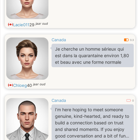
jaar oud
Lacie011
29
Canada
0.3
Je cherche un homme sérieux qui
est dans la quarantaine environ 1,80
et beau avec une forme normale
jaar oud
Chloeg
40
Canada
0
I’m here hoping to meet someone
genuine, kind-hearted, and ready to
build a connection based on trust
and shared moments. If you enjoy
good conversation and a bit of fun,