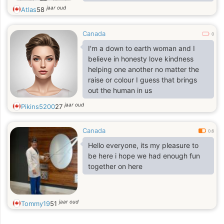
let’s start with a hello and see where
jaar oud
Atlas
58
it takes us
Canada
0
I'm a down to earth woman and I
believe in honesty love kindness
helping one another no matter the
raise or colour I guess that brings
out the human in us
jaar oud
Pikins5200
27
Canada
0.6
Hello everyone, its my pleasure to
be here i hope we had enough fun
together on here
jaar oud
Tommy19
51