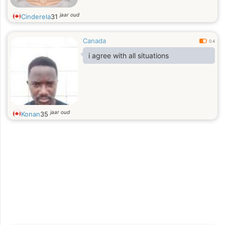
jaar oud
Cinderela
31
Canada
0.4
i agree with all situations
jaar oud
Konan
35