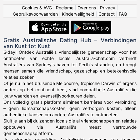
Cookies & AVG
|
Reclame
|
Over ons
|
Privacy
|
Gebruiksvoorwaarden
|
Kinderveiligheid
|
Contact
|
FAQ
Gratis Australische Dating Hub – Verbindingen
van Kust tot Kust
G'day! Ontdek Australië's vriendelijkste gemeenschap voor het
ontmoeten van echte locals. Australia-chat.com verbindt
Australiërs van Sydney's haven tot Perth's stranden, en brengt
mensen samen die vriendschap, gezelschap en betekenisvolle
relaties zoeken.
Of je nu in het bruisende Melbourne, tropische Darwin of ergens
anders op het continent bent, vind compatibele Australiërs die
jouw waarden en levensstijlvoorkeuren delen.
Ons volledig gratis platform elimineert barrières voor verbinding
– geen lidmaatschapskosten, geen verborgen kosten, alleen
authentieke kansen om andere Australiërs te ontmoeten.
Sluit je aan bij duizenden locals die al vriendschappen en relaties
opbouwen via Australië's meest vertrouwde
gemeenschapsplatform.
Je volgende geweldige Australische avontuur zou kunnen