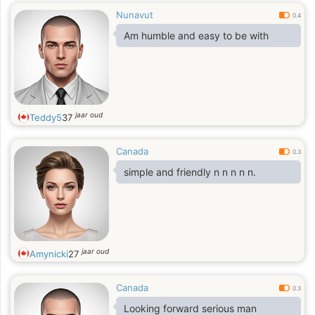
Nunavut
0.4
Am humble and easy to be with
jaar oud
Teddy5
37
Canada
0.3
simple and friendly n n n n n.
jaar oud
Amynicki
27
Canada
0.3
Looking forward serious man