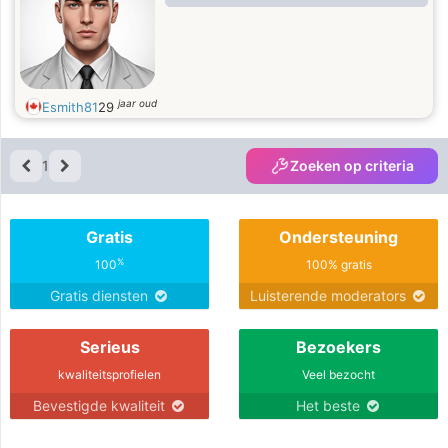
jaar oud
Esmith81
29
1
Zoeken op criteria
Gratis
Ondersteuning
%
100
100% gratis
Gratis diensten
Luisterende moderators
Serieus
Bezoekers
kwaliteitsprofielen
Veel bezocht
Bevestigde kwaliteit
Het beste