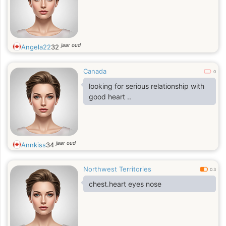
jaar oud
Angela22
32
Canada
0
looking for serious relationship with
good heart ..
jaar oud
Annkiss
34
Northwest Territories
0.3
chest.heart eyes nose