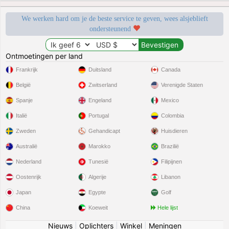
We werken hard om je de beste service te geven, wees alsjeblieft
ondersteunend
Ontmoetingen per land
Frankrijk
Duitsland
Canada
België
Zwitserland
Verenigde Staten
Spanje
Engeland
Mexico
Italië
Portugal
Colombia
Zweden
Gehandicapt
Huisdieren
Australië
Marokko
Brazilië
Nederland
Tunesië
Filipijnen
Oostenrijk
Algerije
Libanon
Japan
Egypte
Golf
China
Koeweit
Hele lijst
Nieuws
|
Oplichters
|
Winkel
|
Meningen