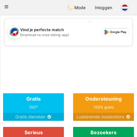
Australia
Chat
Toggle
Mode
Inloggen
navigation
💖
Vind je perfecte match
Download nu onze dating-app!
💖
💕
💕
Gratis
Ondersteuning
%
100
100% gratis
Gratis diensten
Luisterende moderators
Serieus
Bezoekers