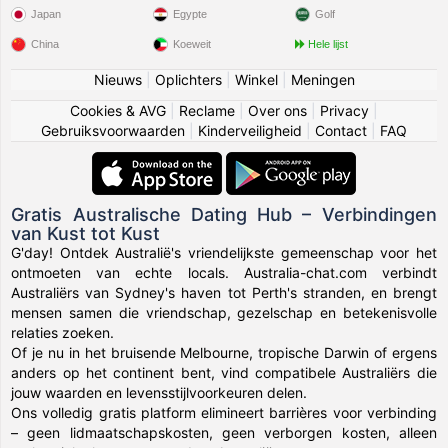
Japan
Egypte
Golf
China
Koeweit
Hele lijst
Nieuws
|
Oplichters
|
Winkel
|
Meningen
Cookies & AVG
|
Reclame
|
Over ons
|
Privacy
|
Gebruiksvoorwaarden
|
Kinderveiligheid
|
Contact
|
FAQ
Gratis Australische Dating Hub – Verbindingen
van Kust tot Kust
G'day! Ontdek Australië's vriendelijkste gemeenschap voor het
ontmoeten van echte locals. Australia-chat.com verbindt
Australiërs van Sydney's haven tot Perth's stranden, en brengt
mensen samen die vriendschap, gezelschap en betekenisvolle
relaties zoeken.
Of je nu in het bruisende Melbourne, tropische Darwin of ergens
anders op het continent bent, vind compatibele Australiërs die
jouw waarden en levensstijlvoorkeuren delen.
Ons volledig gratis platform elimineert barrières voor verbinding
– geen lidmaatschapskosten, geen verborgen kosten, alleen