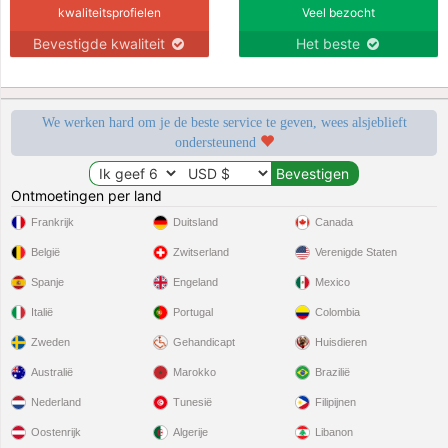
kwaliteitsprofielen
Veel bezocht
Bevestigde kwaliteit
Het beste
We werken hard om je de beste service te geven, wees alsjeblieft
ondersteunend
Ontmoetingen per land
Frankrijk
Duitsland
Canada
België
Zwitserland
Verenigde Staten
Spanje
Engeland
Mexico
Italië
Portugal
Colombia
Zweden
Gehandicapt
Huisdieren
Australië
Marokko
Brazilië
Nederland
Tunesië
Filipijnen
Oostenrijk
Algerije
Libanon