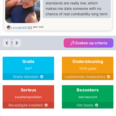
standards are really low, which
makes me date someone with no
chance of real combability long term
jaar oud
Lettalk992
52
1
Zoeken op criteria
Gratis
Ondersteuning
%
100
100% gratis
Gratis diensten
Luisterende moderators
Serieus
Bezoekers
kwaliteitsprofielen
Veel bezocht
Bevestigde kwaliteit
Het beste