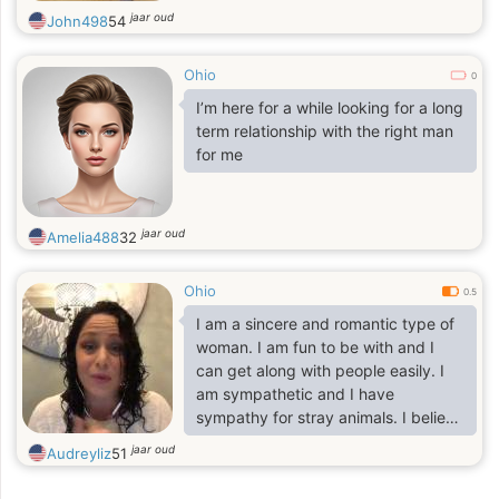
jaar oud
John498
54
Ohio
0
I’m here for a while looking for a long
term relationship with the right man
for me
jaar oud
Amelia488
32
Ohio
0.5
I am a sincere and romantic type of
woman. I am fun to be with and I
can get along with people easily. I
am sympathetic and I have
sympathy for stray animals. I believe
they deserve to be loved and
jaar oud
Audreyliz
51
treated well. I like going to temples
and making merit. I may have a