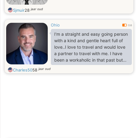
jaar oud
Sjmuir
28
Ohio
0.6
I'm a straight and easy going person
with a kind and gentle heart full of
love..I love to travel and would love
a partner to travel with me. I have
been a workaholic in that past but
last year I had a change of attitude
jaar oud
Charles50
58
and decided to live life now. I might
live to be a 100 years old or my time
could end tomorrow. Rather than
wait and miss life I want to take
advantage while I have the
opportunity in front of me.