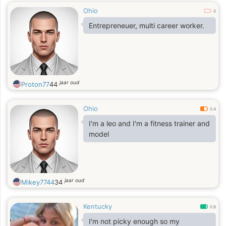
Ohio
0
Entrepreneuer, multi career worker.
jaar oud
Proton77
44
Ohio
0.4
I'm a leo and I'm a fitness trainer and
model
jaar oud
Mikey7744
34
Kentucky
0.8
I'm not picky enough so my