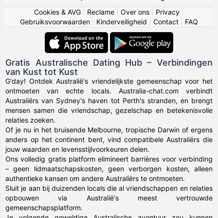
Cookies & AVG
|
Reclame
|
Over ons
|
Privacy
|
Gebruiksvoorwaarden
|
Kinderveiligheid
|
Contact
|
FAQ
Gratis Australische Dating Hub – Verbindingen
van Kust tot Kust
G'day! Ontdek Australië's vriendelijkste gemeenschap voor het
ontmoeten van echte locals. Australia-chat.com verbindt
Australiërs van Sydney's haven tot Perth's stranden, en brengt
mensen samen die vriendschap, gezelschap en betekenisvolle
relaties zoeken.
Of je nu in het bruisende Melbourne, tropische Darwin of ergens
anders op het continent bent, vind compatibele Australiërs die
jouw waarden en levensstijlvoorkeuren delen.
Ons volledig gratis platform elimineert barrières voor verbinding
– geen lidmaatschapskosten, geen verborgen kosten, alleen
authentieke kansen om andere Australiërs te ontmoeten.
Sluit je aan bij duizenden locals die al vriendschappen en relaties
opbouwen via Australië's meest vertrouwde
gemeenschapsplatform.
Je volgende geweldige Australische avontuur zou kunnen