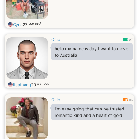
jaar oud
Cyris
27
Ohio
0.7
hello my name is Jay I want to move
to Australia
jaar oud
Itsathang
20
Ohio
0.5
I'm easy going that can be trusted,
romantic kind and a heart of gold