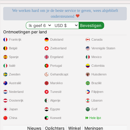
We werken hard om je de beste service te geven, wees alsjeblieft
ondersteunend
Ontmoetingen per land
Frankrijk
Duitsland
Canada
België
Zwitserland
Verenigde Staten
Spanje
Engeland
Mexico
Italië
Portugal
Colombia
Zweden
Gehandicapt
Huisdieren
Australië
Marokko
Brazilië
Nederland
Tunesië
Filipijnen
Oostenrijk
Algerije
Libanon
Japan
Egypte
Golf
China
Koeweit
Hele lijst
Nieuws
|
Oplichters
|
Winkel
|
Meningen