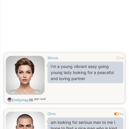
party girl look at what other people
say but I don't like to be in crowded
places. I don't like going to parties. I
can say I can drink alcoholic drinks
but only on occasions. I am allergic
to cigarette smoke so I don't like
people
Illinois
0
I'm a young vibrant easy going
young lady looking for a peaceful
and loving partner
jaar oud
Emilymay
36
Ohio
0.3
am looking for serious man to me I
hope to find a nice man who is kind