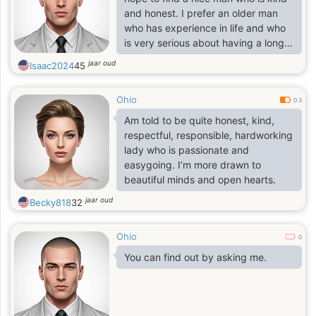
and honest. I prefer an older man
who has experience in life and who
is very serious about having a long-
term relationship.
jaar oud
Isaac2024
45
Ohio
0.3
Am told to be quite honest, kind,
respectful, responsible, hardworking
lady who is passionate and
easygoing. I’m more drawn to
beautiful minds and open hearts.
jaar oud
Becky818
32
Ohio
0
You can find out by asking me.