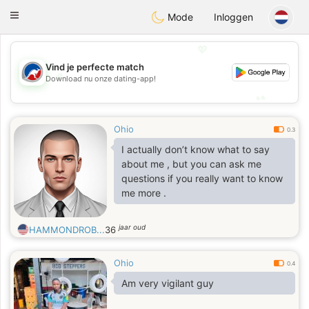
Australia
Chat
Toggle
Mode
Inloggen
navigation
💖
Vind je perfecte match
💖
Download nu onze dating-app!
💕
💕
Ohio
0.3
I actually don’t know what to say
about me , but you can ask me
questions if you really want to know
me more .
jaar oud
HAMMONDROB...
36
Ohio
0.4
Am very vigilant guy