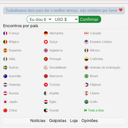
Trabalhamos duro para dar o melhor serviço, seja solidário por favor
Encontros por país
França
Alemanha
Canadá
Bélgica
Suíça
Estados Unidos
Espanha
Inglaterra
México
Itália
Portugal
Colômbia
Suécia
Desabilitado
Animais de estimação
Austrália
Marrocos
Brasil
Holanda
Tunísia
Filipinas
Áustria
Argélia
Líbano
Japão
Egito
Golfo
China
Kuwait
Toda a lista
Notícias
|
Golpistas
|
Loja
|
Opiniões