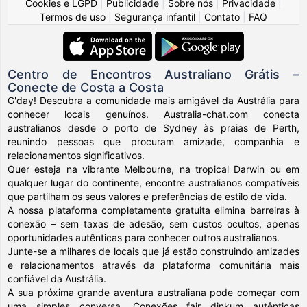
Cookies e LGPD
|
Publicidade
|
Sobre nós
|
Privacidade
|
Termos de uso
|
Segurança infantil
|
Contato
|
FAQ
Centro de Encontros Australiano Grátis –
Conecte de Costa a Costa
G'day! Descubra a comunidade mais amigável da Austrália para
conhecer locais genuínos. Australia-chat.com conecta
australianos desde o porto de Sydney às praias de Perth,
reunindo pessoas que procuram amizade, companhia e
relacionamentos significativos.
Quer esteja na vibrante Melbourne, na tropical Darwin ou em
qualquer lugar do continente, encontre australianos compatíveis
que partilham os seus valores e preferências de estilo de vida.
A nossa plataforma completamente gratuita elimina barreiras à
conexão – sem taxas de adesão, sem custos ocultos, apenas
oportunidades autênticas para conhecer outros australianos.
Junte-se a milhares de locais que já estão construindo amizades
e relacionamentos através da plataforma comunitária mais
confiável da Austrália.
A sua próxima grande aventura australiana pode começar com
uma simples conversa. Conexões fair dinkum autênticas