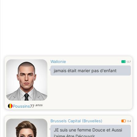
Wallonie
0.7
jamais était marier pas d'enfant
anos
Poussins
77
Brussels Capital (Bruxelles)
0.4
JE suis une femme Douce et Aussi
j'aime être Découvrir