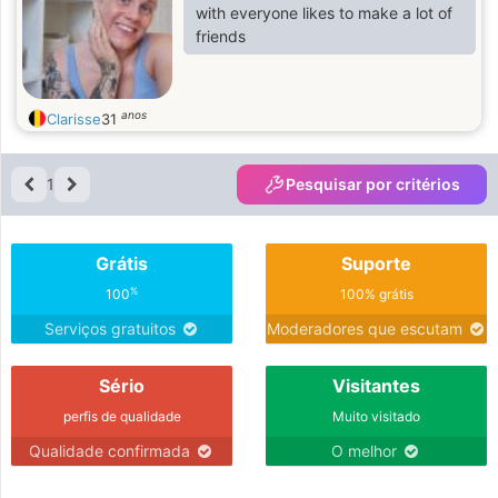
with everyone likes to make a lot of
friends
anos
Clarisse
31
1
Pesquisar por critérios
Grátis
Suporte
%
100
100% grátis
Serviços gratuitos
Moderadores que escutam
Sério
Visitantes
perfis de qualidade
Muito visitado
Qualidade confirmada
O melhor