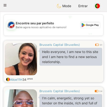
Australia
Chat
Toggle
Mode
Entrar
navigation
💖
Encontre seu par perfeito
💖
Baixe agora nosso aplicativo de namoro!
💕
💕
Brussels Capital (Bruxelles)
0.1
Hello everyone, I am new to this site
and I am here to find a new serious
relationship.
anos
Alice11H
34
Brussels Capital (Bruxelles)
0.4
I'm calm, energetic, strong yet so
tender on the inside, rich and full of