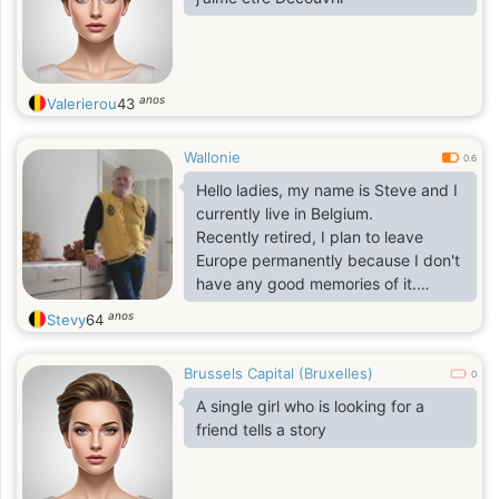
anos
Valerierou
43
Wallonie
0.6
Hello ladies, my name is Steve and I
currently live in Belgium.
Recently retired, I plan to leave
Europe permanently because I don't
have any good memories of it.
I have always been fascinated by
anos
Stevy
64
Australia and that is why I am
looking for my Australian soul mate
Brussels Capital (Bruxelles)
because I know that in every
0
country, a soul mate can wait for us.
A single girl who is looking for a
friend tells a story