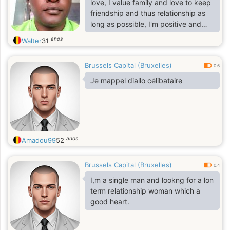
love, I value family and love to keep
friendship and thus relationship as
long as possible, I'm positive and
pragmatic. Above all am a believer
anos
Walter
31
in Christ
Brussels Capital (Bruxelles)
0.6
Je mappel diallo célibataire
anos
Amadou99
52
Brussels Capital (Bruxelles)
0.4
I,m a single man and lookng for a lon
term relationship woman which a
good heart.