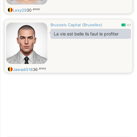
anos
Lexy29
30
Brussels Capital (Bruxelles)
0.7
La vie est belle ils faut le profiter
anos
Jawadi518
36