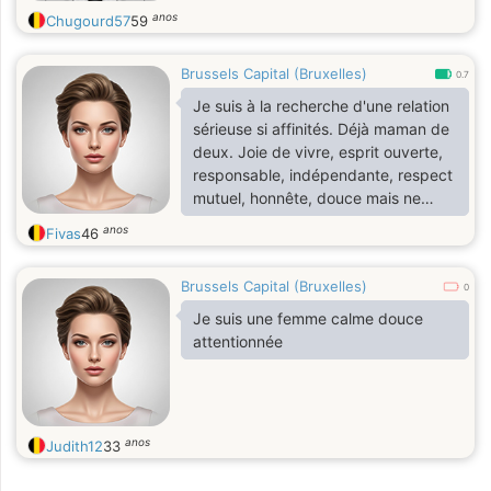
anos
Chugourd57
59
Brussels Capital (Bruxelles)
0.7
Je suis à la recherche d'une relation
sérieuse si affinités. Déjà maman de
deux. Joie de vivre, esprit ouverte,
responsable, indépendante, respect
mutuel, honnête, douce mais ne
mâche pas les mots pour dire qu'elle
anos
Fivas
46
que chose qui ne va pas.
Brussels Capital (Bruxelles)
0
Je suis une femme calme douce
attentionnée
anos
Judith12
33