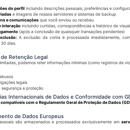
ões do perfil
incluindo descrições pessoais, preferências e configu
viadas
e imagens de nossos servidores e sistemas de backup
ns e comunicações
que você enviou ou recebeu
 interação
incluindo curtidas, correspondências e histórico de visua
agamento
(após a conclusão de quaisquer transações pendentes)
xclusão:
A exclusão da conta é processada imediatamente, com
30 dias.
s de Retenção Legal
limitadas, podemos reter informações mínimas (como registros de viol
 abusos
igações legais
 segurança e proteção
cias Internacionais de Dados e Conformidade com 
 compatíveis com o Regulamento Geral de Proteção de Dados (G
mento de Dados Europeus
essoais são armazenados e processados exclusivamente em
ser