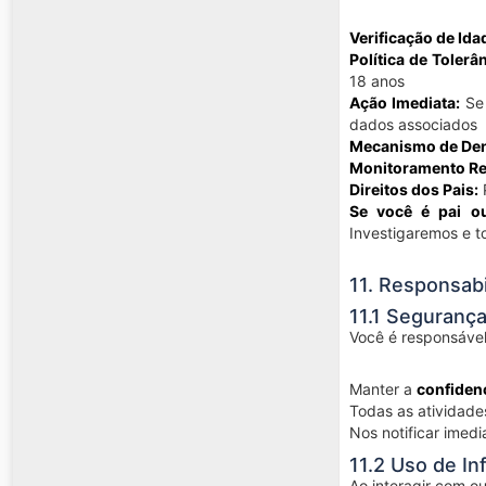
Verificação de Ida
Política de Tolerâ
18 anos
Ação Imediata:
Se 
dados associados
Mecanismo de Den
Monitoramento Re
Direitos dos Pais:
P
Se você é pai ou
Investigaremos e t
11. Responsabi
11.1 Seguranç
Você é responsável
Manter a
confiden
Todas as atividade
Nos notificar imed
11.2 Uso de I
Ao interagir com o