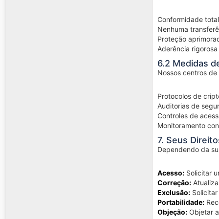
Conformidade total
Nenhuma transferê
Proteção aprimorad
Aderência rigorosa
6.2 Medidas d
Nossos centros de
Protocolos de crip
Auditorias de segu
Controles de acesso
Monitoramento con
7. Seus Direit
Dependendo da sua 
Acesso:
Solicitar 
Correção:
Atualiza
Exclusão:
Solicita
Portabilidade:
Rece
Objeção:
Objetar a