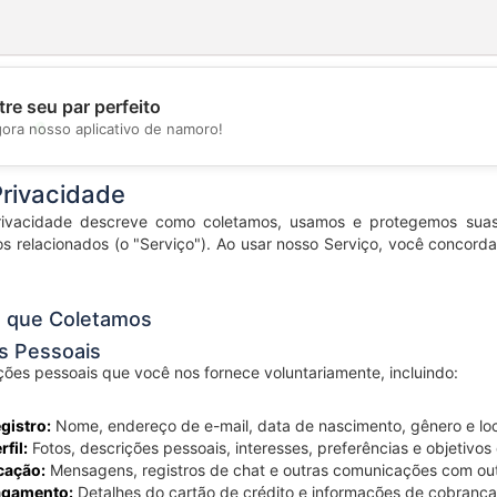
re seu par perfeito
💖
gora nosso aplicativo de namoro!
💕
Privacidade
Privacidade descreve como coletamos, usamos e protegemos sua
os relacionados (o "Serviço"). Ao usar nosso Serviço, você concord
s que Coletamos
es Pessoais
ões pessoais que você nos fornece voluntariamente, incluindo:
gistro:
Nome, endereço de e-mail, data de nascimento, gênero e lo
fil:
Fotos, descrições pessoais, interesses, preferências e objetivo
cação:
Mensagens, registros de chat e outras comunicações com out
agamento:
Detalhes do cartão de crédito e informações de cobranç