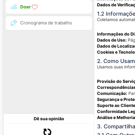
Dados de Verifica
Doar
1.2 Informaçõ
Coletamos automat
Cronograma de trabalho
Informações do Di
Dados de Uso:
Pági
Dados de Localiza
Cookies e Tecnolo
2. Como Usam
Usamos suas inform
Provisão do Servi
Correspondência
Comunicação:
Par
Segurança e Prote
Suporte ao Cliente
Conformidade Leg
Análise e Melhoria
Dê sua opinião
3. Compartilh