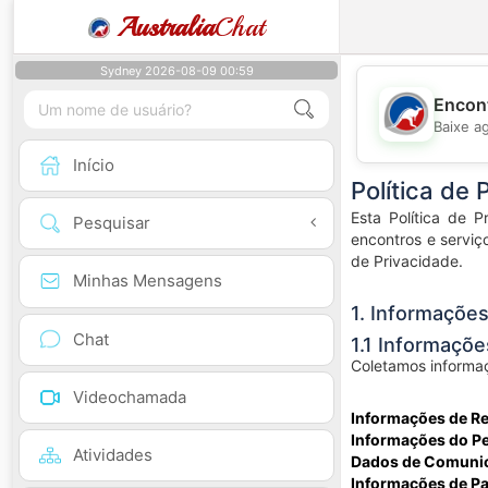
Australia
Chat
Sydney 2026-08-09 00:59
Encont
Baixe a
Início
Política de 
Esta Política de 
Pesquisar
encontros e serviç
de Privacidade.
Minhas Mensagens
1. Informaçõe
Chat
1.1 Informaçõ
Coletamos informaç
Videochamada
Informações de Re
Informações do Per
Atividades
Dados de Comuni
Informações de P