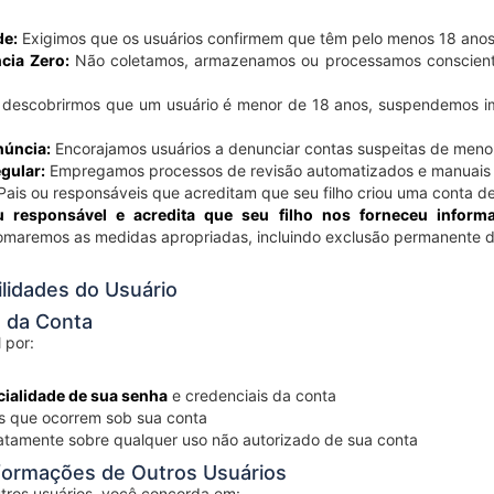
de:
Exigimos que os usuários confirmem que têm pelo menos 18 anos 
ncia Zero:
Não coletamos, armazenamos ou processamos conscient
descobrirmos que um usuário é menor de 18 anos, suspendemos i
úncia:
Encorajamos usuários a denunciar contas suspeitas de meno
gular:
Empregamos processos de revisão automatizados e manuais p
ais ou responsáveis que acreditam que seu filho criou uma conta 
 responsável e acredita que seu filho nos forneceu inform
omaremos as medidas apropriadas, incluindo exclusão permanente d
lidades do Usuário
a da Conta
 por:
cialidade de sua senha
e credenciais da conta
s que ocorrem sob sua conta
iatamente sobre qualquer uso não autorizado de sua conta
nformações de Outros Usuários
utros usuários, você concorda em: