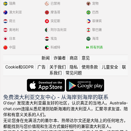
瑞典
已禁用
宠物
澳大利亚
摩洛哥
巴西
荷兰
突尼斯
菲律宾
奥地利
阿尔及利亚
黎巴嫩
日本
埃及
海湾
中国
科威特
所有列表
新闻
|
诈骗者
|
商店
|
意见
Cookie和GDPR
|
广告
|
关于我们
|
隐私
|
使用条款
|
儿童安全
|
联
系我们
|
常见问题
免费澳大利亚交友中心 - 从海岸到海岸的联系
G'day! 发现澳大利亚最友好的社区，认识真正的当地人。Australia-
chat.com连接从悉尼港到珀斯海滩的澳大利亚人，汇聚寻求友谊、陪
伴和有意义关系的人们。
无论您身在充满活力的墨尔本、热带达尔文还是大陆上的任何地方，
都能找到与您价值观和生活方式偏好相符的兼容澳大利亚人。