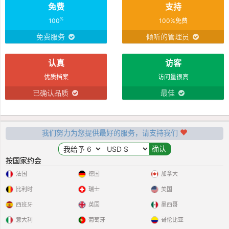
免费
支持
%
100
100%免费
免费服务
倾听的管理员
认真
访客
优质档案
访问量很高
已确认品质
最佳
我们努力为您提供最好的服务，请支持我们
按国家约会
法国
德国
加拿大
比利时
瑞士
美国
西班牙
英国
墨西哥
意大利
葡萄牙
哥伦比亚