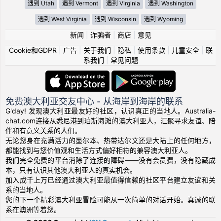
遇到 Utah
遇到 Vermont
遇到 Virginia
遇到 Washington
遇到 West Virginia
遇到 Wisconsin
遇到 Wyoming
新闻
|
诈骗者
|
商店
|
意见
Cookie和GDPR
|
广告
|
关于我们
|
隐私
|
使用条款
|
儿童安全
|
联
系我们
|
常见问题
免费澳大利亚交友中心 - 从海岸到海岸的联系
G'day! 发现澳大利亚最友好的社区，认识真正的当地人。Australia-
chat.com连接从悉尼港到珀斯海滩的澳大利亚人，汇聚寻求友谊、陪
伴和有意义关系的人们。
无论您身在充满活力的墨尔本、热带达尔文还是大陆上的任何地方，
都能找到与您价值观和生活方式偏好相符的兼容澳大利亚人。
我们完全免费的平台消除了连接的障碍——没有会员费，没有隐藏成
本，只有认识其他澳大利亚人的真实机会。
加入成千上万已经通过澳大利亚最值得信赖的社区平台建立友谊和关
系的当地人。
您的下一个精彩澳大利亚冒险可能从一次简单的对话开始。真诚的联
系在澳洲等着您。