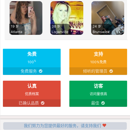
19 岁
38 岁
24 岁
Atlanta
Loganville
Brunswick
免费
支持
%
100
100%免费
免费服务
倾听的管理员
认真
访客
优质档案
访问量很高
已确认品质
最佳
我们努力为您提供最好的服务，请支持我们