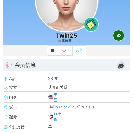
1
Twin25
長時間
1
会员信息
Age
28 岁
搜索
认真的关系
美
国家
國
Georgia
城市
Douglasville
,
菲律
起源
賓
公民身份
单