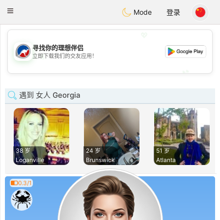
Australia
Chat
Toggle
Mode
登录
navigation
💖
寻找你的理想伴侣
💖
立即下载我们的交友应用！
💕
💕
遇到 女人 Georgia
38 岁
24 岁
51 岁
Loganville
Brunswick
Atlanta
0.3/1