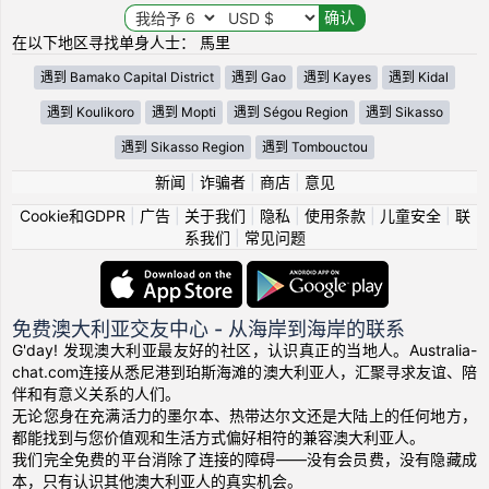
在以下地区寻找单身人士： 馬里
遇到 Bamako Capital District
遇到 Gao
遇到 Kayes
遇到 Kidal
遇到 Koulikoro
遇到 Mopti
遇到 Ségou Region
遇到 Sikasso
遇到 Sikasso Region
遇到 Tombouctou
新闻
|
诈骗者
|
商店
|
意见
Cookie和GDPR
|
广告
|
关于我们
|
隐私
|
使用条款
|
儿童安全
|
联
系我们
|
常见问题
免费澳大利亚交友中心 - 从海岸到海岸的联系
G'day! 发现澳大利亚最友好的社区，认识真正的当地人。Australia-
chat.com连接从悉尼港到珀斯海滩的澳大利亚人，汇聚寻求友谊、陪
伴和有意义关系的人们。
无论您身在充满活力的墨尔本、热带达尔文还是大陆上的任何地方，
都能找到与您价值观和生活方式偏好相符的兼容澳大利亚人。
我们完全免费的平台消除了连接的障碍——没有会员费，没有隐藏成
本，只有认识其他澳大利亚人的真实机会。