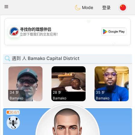
Australia
Chat
Toggle
Mode
登录
navigation
💖
寻找你的理想伴侣
💖
立即下载我们的交友应用！
💕
💕
遇到 人 Bamako Capital District
34 岁
28 岁
35 岁
Bamako
Bamako
Bamako
0.6/1