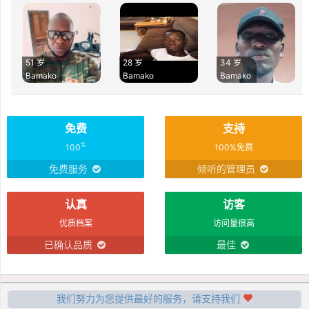
51 岁
28 岁
34 岁
Bamako
Bamako
Bamako
免费
支持
%
100
100%免费
免费服务
倾听的管理员
认真
访客
优质档案
访问量很高
已确认品质
最佳
我们努力为您提供最好的服务，请支持我们