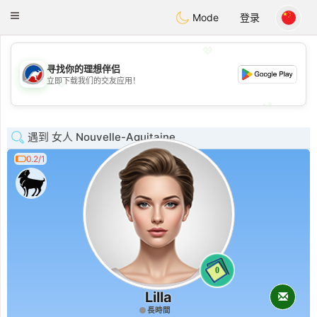
Australia
Chat
Toggle
Mode
登录
navigation
💖
寻找你的理想伴侣
立即下载我们的交友应用！
💖
💕
💕
遇到 女人 Nouvelle-Aquitaine
0.2/1
0
Lilla
長時間