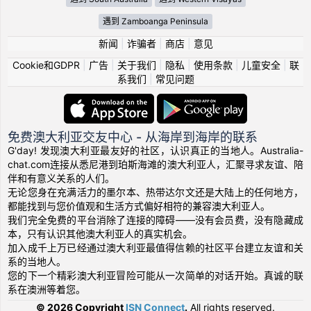
遇到 Zamboanga Peninsula
新闻
|
诈骗者
|
商店
|
意见
Cookie和GDPR
|
广告
|
关于我们
|
隐私
|
使用条款
|
儿童安全
|
联
系我们
|
常见问题
免费澳大利亚交友中心 - 从海岸到海岸的联系
G'day! 发现澳大利亚最友好的社区，认识真正的当地人。Australia-
chat.com连接从悉尼港到珀斯海滩的澳大利亚人，汇聚寻求友谊、陪
伴和有意义关系的人们。
无论您身在充满活力的墨尔本、热带达尔文还是大陆上的任何地方，
都能找到与您价值观和生活方式偏好相符的兼容澳大利亚人。
我们完全免费的平台消除了连接的障碍——没有会员费，没有隐藏成
本，只有认识其他澳大利亚人的真实机会。
加入成千上万已经通过澳大利亚最值得信赖的社区平台建立友谊和关
系的当地人。
您的下一个精彩澳大利亚冒险可能从一次简单的对话开始。真诚的联
系在澳洲等着您。
© 2026 Copyright
ISN Connect
.
All rights reserved.