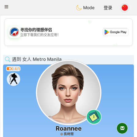
Australia
Chat
Toggle
Mode
登录
navigation
💖
寻找你的理想伴侣
💖
立即下载我们的交友应用！
💕
💕
遇到 女人 Metro Manila
0.4/1
1
Roannee
長時間