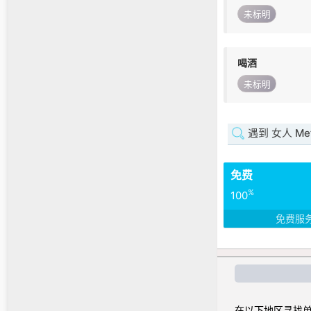
未标明
喝酒
未标明
遇到 女人 Metr
免费
%
100
免费服
在以下地区寻找单