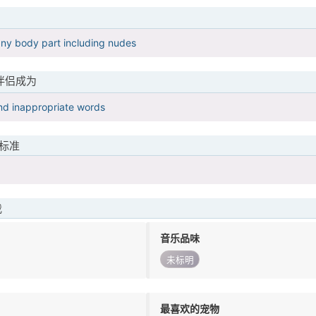
any body part including nudes
伴侣成为
and inappropriate words
标准
我
音乐品味
未标明
最喜欢的宠物