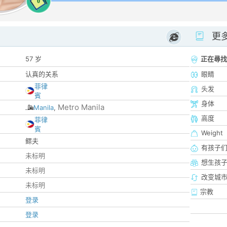
0
更
57 岁
正在尋找
认真的关系
眼睛
菲律
头发
賓
身体
Metro Manila
Manila
,
高度
菲律
賓
Weight
鳏夫
有孩子
未标明
想生孩
未标明
改变城市
未标明
宗教
登录
登录