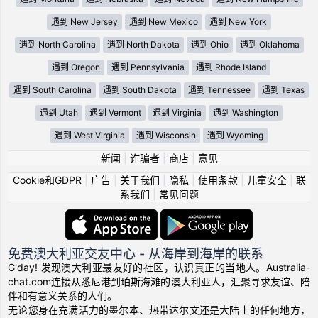
遇到 New Jersey
遇到 New Mexico
遇到 New York
遇到 North Carolina
遇到 North Dakota
遇到 Ohio
遇到 Oklahoma
遇到 Oregon
遇到 Pennsylvania
遇到 Rhode Island
遇到 South Carolina
遇到 South Dakota
遇到 Tennessee
遇到 Texas
遇到 Utah
遇到 Vermont
遇到 Virginia
遇到 Washington
遇到 West Virginia
遇到 Wisconsin
遇到 Wyoming
新闻
|
诈骗者
|
商店
|
意见
Cookie和GDPR
|
广告
|
关于我们
|
隐私
|
使用条款
|
儿童安全
|
联
系我们
|
常见问题
免费澳大利亚交友中心 - 从海岸到海岸的联系
G'day! 发现澳大利亚最友好的社区，认识真正的当地人。Australia-
chat.com连接从悉尼港到珀斯海滩的澳大利亚人，汇聚寻求友谊、陪
伴和有意义关系的人们。
无论您身在充满活力的墨尔本、热带达尔文还是大陆上的任何地方，