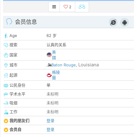
2
会员信息
Age
62 岁
搜索
认真的关系
美
国家
國
Louisiana
城市
Baton Rouge
,
格陵
起源
蘭
公民身份
单
学术水平
未标明
吸烟
未标明
工作
未标明
我的朋友们
登录
会员自
登录