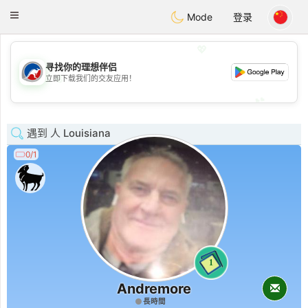
Australia
Chat
Toggle
Mode
登录
navigation
💖
寻找你的理想伴侣
💖
立即下载我们的交友应用！
💕
💕
遇到 人 Louisiana
0/1
1
Andremore
長時間