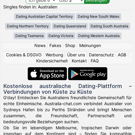
Singles finden in: Australien
Dating Australian Capital Territory
Dating New South Wales
Dating Northern Territory
Dating Queensland
Dating South Australia
Dating Tasmania
Dating Victoria
Dating Western Australia
News
|
Fakes
|
Shop
|
Meinungen
Cookies & DSGVO
|
Werbung
|
Über uns
|
Datenschutz
|
AGB
|
Kindersicherheit
|
Kontakt
|
FAQ
Kostenlose australische Dating-Plattform –
Verbindungen von Küste zu Küste
G'day! Entdecken Sie Australiens freundlichste Gemeinschaft für
echte Einheimische. Australia-chat.com verbindet Australier von
Sydneys Hafen bis zu Perths Stränden und bringt Menschen
zusammen, die Freundschaft, Partnerschaft und
bedeutungsvolle Beziehungen suchen.
Ob Sie im lebendigen Melbourne, tropischen Darwin oder
irgendwo auf dem Kontinent sind – finden Sie kompatible