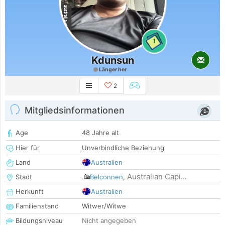
1
Kdunsun
Länger her
2
Mitgliedsinformationen
Age
48 Jahre alt
Hier für
Unverbindliche Beziehung
Land
Australien
Australian Capi...
Stadt
Belconnen
,
Herkunft
Australien
Familienstand
Witwer/Witwe
Bildungsniveau
Nicht angegeben