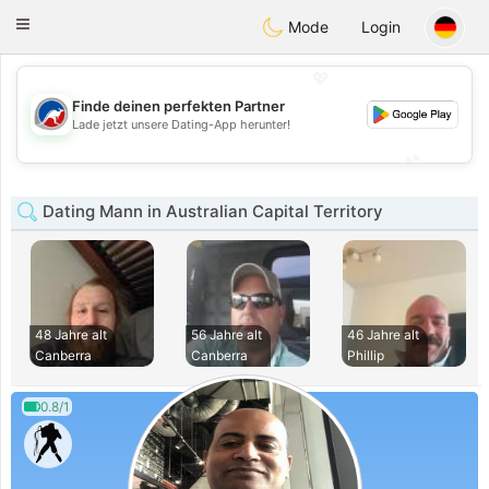
Australia
Chat
Toggle
Mode
Login
navigation
💖
Finde deinen perfekten Partner
💖
Lade jetzt unsere Dating-App herunter!
💕
💕
Dating Mann in Australian Capital Territory
48 Jahre alt
56 Jahre alt
46 Jahre alt
Canberra
Canberra
Phillip
0.8/1