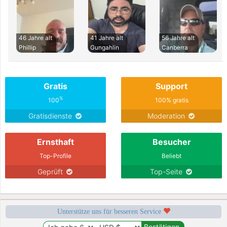
46 Jahre alt
41 Jahre alt
56 Jahre alt
Phillip
Gungahlin
Canberra
Gratis
Support
%
100
100% gratis
Gratisdienste
Moderation
Ernsthaft
Besucher
Top-Profile
Beliebt
Geprüft
Top-Seite
Unterstütze uns für besseren Service