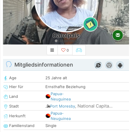
1
Carolpais
Länger her
0
Mitgliedsinformationen
Age
25 Jahre alt
Hier für
Ernsthafte Beziehung
Papua-
Land
Neuguinea
National Capita...
Stadt
Port Moresby
,
Papua-
Herkunft
Neuguinea
Familienstand
Single