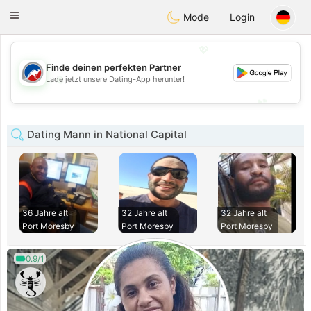
Australia
Chat
Toggle
Mode
Login
navigation
💖
Finde deinen perfekten Partner
💖
Lade jetzt unsere Dating-App herunter!
💕
💕
Dating Mann in National Capital
36 Jahre alt
32 Jahre alt
32 Jahre alt
Port Moresby
Port Moresby
Port Moresby
0.9/1