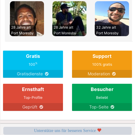
28 Jahre alt
28 Jahre alt
32 Jahre alt
Port Moresby
Port Moresby
Port Moresby
Gratis
Support
%
100
100% gratis
Gratisdienste
Moderation
Ernsthaft
Besucher
Top-Profile
Beliebt
Geprüft
Top-Seite
Unterstütze uns für besseren Service