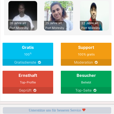
26 Jahre alt
25 Jahre alt
33 Jahre alt
Port Moresby
Port Moresby
Port Moresby
Gratis
Support
%
100
100% gratis
Gratisdienste
Moderation
Ernsthaft
Besucher
Top-Profile
Beliebt
Geprüft
Top-Seite
Unterstütze uns für besseren Service