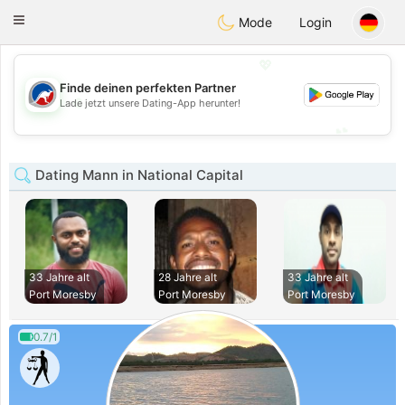
Australia
Chat
Toggle
Mode
Login
navigation
💖
Finde deinen perfekten Partner
💖
Lade jetzt unsere Dating-App herunter!
💕
💕
Dating Mann in National Capital
33 Jahre alt
28 Jahre alt
33 Jahre alt
Port Moresby
Port Moresby
Port Moresby
0.7/1