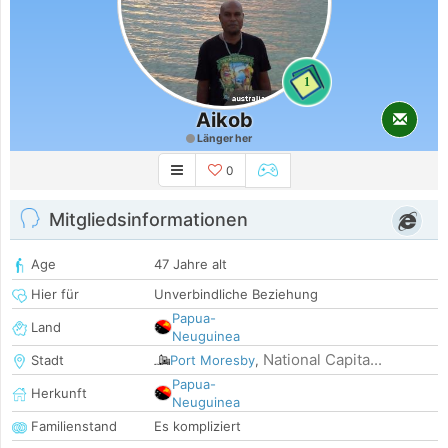
1
Aikob
Länger her
0
Mitgliedsinformationen
Age
47 Jahre alt
Hier für
Unverbindliche Beziehung
Papua-
Land
Neuguinea
National Capita...
Stadt
Port Moresby
,
Papua-
Herkunft
Neuguinea
Familienstand
Es kompliziert