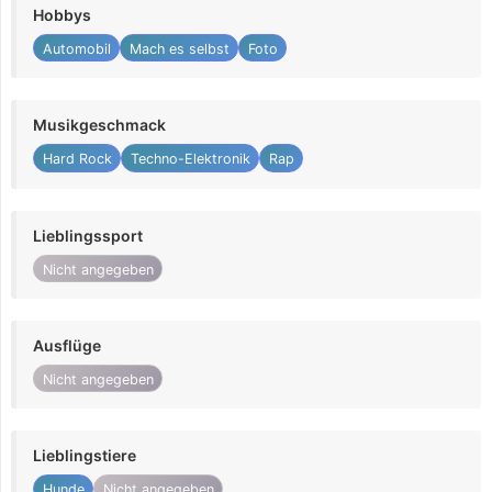
Hobbys
Automobil
Mach es selbst
Foto
Musikgeschmack
Hard Rock
Techno-Elektronik
Rap
Lieblingssport
Nicht angegeben
Ausflüge
Nicht angegeben
Lieblingstiere
Hunde
Nicht angegeben