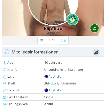
1
Flipflip6
Länger her
1
Mitgliedsinformationen
Age
40 Jahre alt
Hier für
Unverbindliche Beziehung
Land
Australien
Tasmania
Stadt
Hobart
,
Herkunft
Australien
Familienstand
Single
Bildungsniveau
Abitur