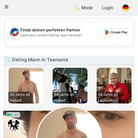
Australia
Chat
Toggle
Mode
Login
navigation
💖
Finde deinen perfekten Partner
💖
Lade jetzt unsere Dating-App herunter!
💕
💕
Dating Mann in Tasmania
40 Jahre alt
46 Jahre alt
69 Jahre alt
Hobart
Hobart
Launceston
0.8/1