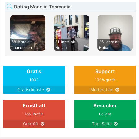
Dating Mann in Tasmania
58 Jahre alt
81 Jahre alt
36 Jahre alt
Launceston
Hobart
Hobart
Gratis
Support
%
100
100% gratis
Gratisdienste
Moderation
Ernsthaft
Besucher
Top-Profile
Beliebt
Geprüft
Top-Seite