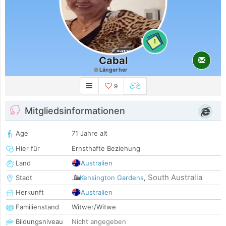
1
Cabal
Länger her
9
Mitgliedsinformationen
Age
71 Jahre alt
Hier für
Ernsthafte Beziehung
Land
Australien
South Australia
Stadt
Kensington Gardens
,
Herkunft
Australien
Familienstand
Witwer/Witwe
Bildungsniveau
Nicht angegeben