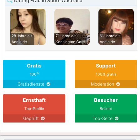
Dating Frau in South Australia
28 Jahre alt
71 Jahre alt
61 Jahre alt
Adelaide
Kensington Gard
Adelaide
Gratis
Support
%
100
100% gratis
Gratisdienste
Moderation
Ernsthaft
Besucher
Top-Profile
Beliebt
Geprüft
Top-Seite