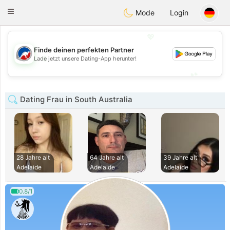
Australia
Chat
Toggle
Mode
Login
navigation
💖
Finde deinen perfekten Partner
💖
Lade jetzt unsere Dating-App herunter!
💕
💕
Dating Frau in South Australia
28 Jahre alt
64 Jahre alt
39 Jahre alt
Adelaide
Adelaide
Adelaide
0.8/1