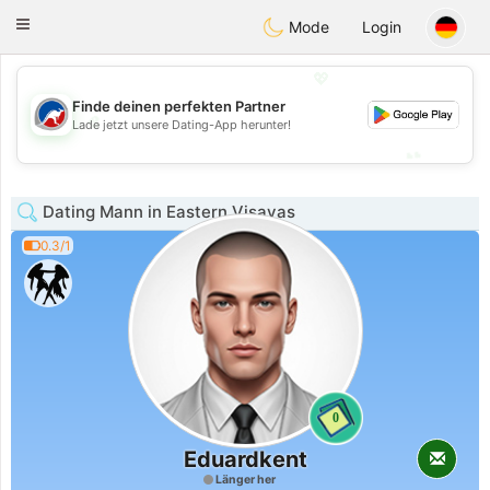
Australia
Chat
Toggle
Mode
Login
navigation
💖
Finde deinen perfekten Partner
💖
Lade jetzt unsere Dating-App herunter!
💕
💕
Dating Mann in Eastern Visayas
0.3/1
0
Eduardkent
Länger her