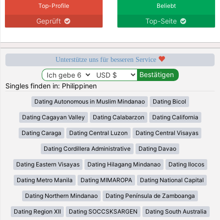
Top-Profile
Beliebt
Geprüft
Top-Seite
Unterstütze uns für besseren Service
Singles finden in: Philippinen
Dating Autonomous in Muslim Mindanao
Dating Bicol
Dating Cagayan Valley
Dating Calabarzon
Dating California
Dating Caraga
Dating Central Luzon
Dating Central Visayas
Dating Cordillera Administrative
Dating Davao
Dating Eastern Visayas
Dating Hilagang Mindanao
Dating Ilocos
Dating Metro Manila
Dating MIMAROPA
Dating National Capital
Dating Northern Mindanao
Dating Península de Zamboanga
Dating Region XII
Dating SOCCSKSARGEN
Dating South Australia