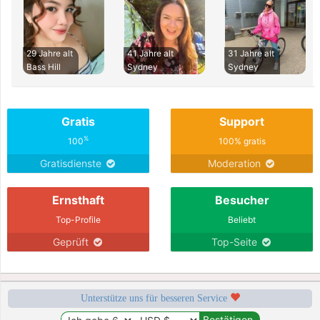
29 Jahre alt
41 Jahre alt
31 Jahre alt
Bass Hill
Sydney
Sydney
Gratis
Support
%
100
100% gratis
Gratisdienste
Moderation
Ernsthaft
Besucher
Top-Profile
Beliebt
Geprüft
Top-Seite
Unterstütze uns für besseren Service