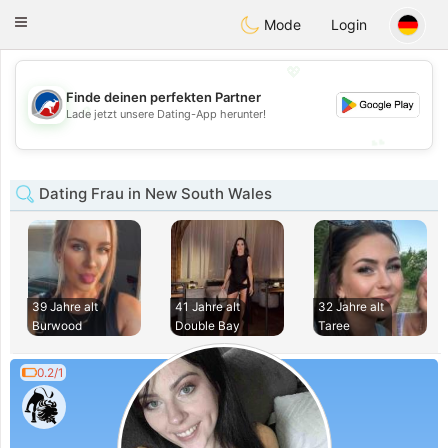
Australia
Chat
Toggle
Mode
Login
navigation
💖
Finde deinen perfekten Partner
💖
Lade jetzt unsere Dating-App herunter!
💕
💕
Dating Frau in New South Wales
39 Jahre alt
41 Jahre alt
32 Jahre alt
Burwood
Double Bay
Taree
0.2/1