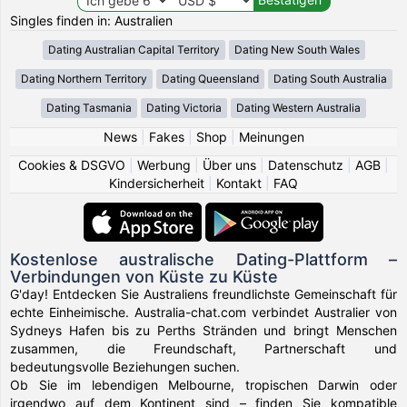
Singles finden in: Australien
Dating Australian Capital Territory
Dating New South Wales
Dating Northern Territory
Dating Queensland
Dating South Australia
Dating Tasmania
Dating Victoria
Dating Western Australia
News
|
Fakes
|
Shop
|
Meinungen
Cookies & DSGVO
|
Werbung
|
Über uns
|
Datenschutz
|
AGB
|
Kindersicherheit
|
Kontakt
|
FAQ
Kostenlose australische Dating-Plattform –
Verbindungen von Küste zu Küste
G'day! Entdecken Sie Australiens freundlichste Gemeinschaft für
echte Einheimische. Australia-chat.com verbindet Australier von
Sydneys Hafen bis zu Perths Stränden und bringt Menschen
zusammen, die Freundschaft, Partnerschaft und
bedeutungsvolle Beziehungen suchen.
Ob Sie im lebendigen Melbourne, tropischen Darwin oder
irgendwo auf dem Kontinent sind – finden Sie kompatible