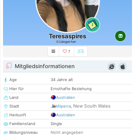
1
Teresaspires
Länger her
7
Mitgliedsinformationen
Age
34 Jahre alt
Hier für
Ernsthafte Beziehung
Land
Australien
New South Wales
Stadt
Milperra
,
Herkunft
Australien
Familienstand
Single
Bildungsniveau
Nicht angegeben