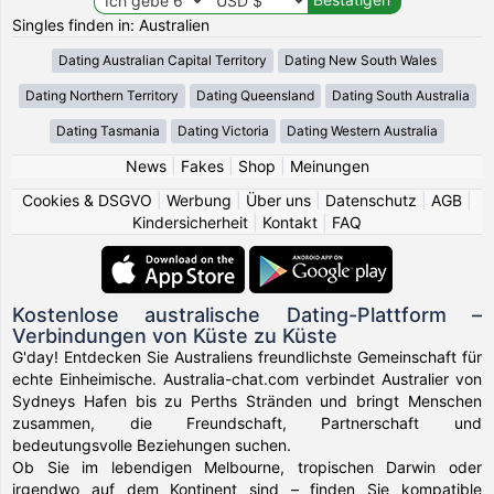
Singles finden in: Australien
Dating Australian Capital Territory
Dating New South Wales
Dating Northern Territory
Dating Queensland
Dating South Australia
Dating Tasmania
Dating Victoria
Dating Western Australia
News
|
Fakes
|
Shop
|
Meinungen
Cookies & DSGVO
|
Werbung
|
Über uns
|
Datenschutz
|
AGB
|
Kindersicherheit
|
Kontakt
|
FAQ
Kostenlose australische Dating-Plattform –
Verbindungen von Küste zu Küste
G'day! Entdecken Sie Australiens freundlichste Gemeinschaft für
echte Einheimische. Australia-chat.com verbindet Australier von
Sydneys Hafen bis zu Perths Stränden und bringt Menschen
zusammen, die Freundschaft, Partnerschaft und
bedeutungsvolle Beziehungen suchen.
Ob Sie im lebendigen Melbourne, tropischen Darwin oder
irgendwo auf dem Kontinent sind – finden Sie kompatible