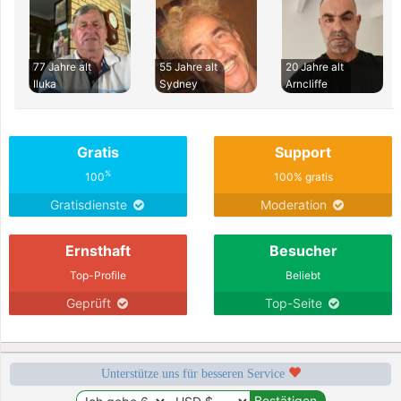
77 Jahre alt
55 Jahre alt
20 Jahre alt
Iluka
Sydney
Arncliffe
Gratis
Support
%
100
100% gratis
Gratisdienste
Moderation
Ernsthaft
Besucher
Top-Profile
Beliebt
Geprüft
Top-Seite
Unterstütze uns für besseren Service