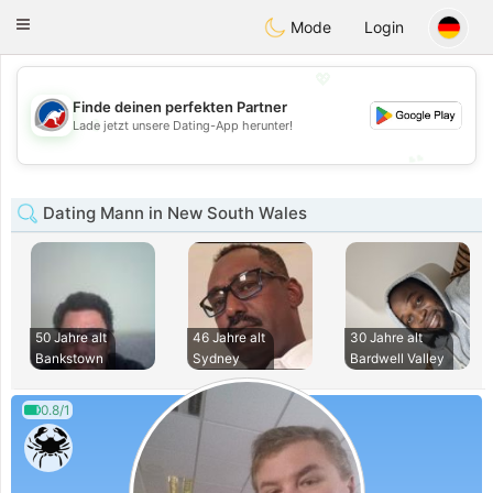
Australia
Chat
Toggle
Mode
Login
navigation
💖
Finde deinen perfekten Partner
💖
Lade jetzt unsere Dating-App herunter!
💕
💕
Dating Mann in New South Wales
50 Jahre alt
46 Jahre alt
30 Jahre alt
Bankstown
Sydney
Bardwell Valley
0.8/1