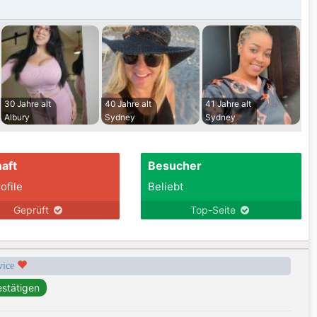
30 Jahre alt
40 Jahre alt
41 Jahre alt
Albury
Sydney
Sydney
aft
Besucher
ofile
Beliebt
Geprüft
Top-Seite
rvice