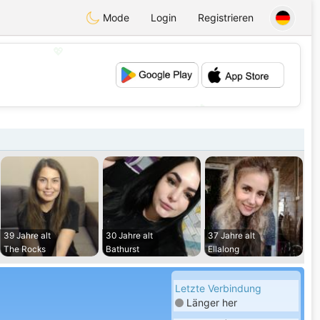
Mode
Login
Registrieren
💖
💕
39 Jahre alt
30 Jahre alt
37 Jahre alt
The Rocks
Bathurst
Ellalong
Letzte Verbindung
Länger her