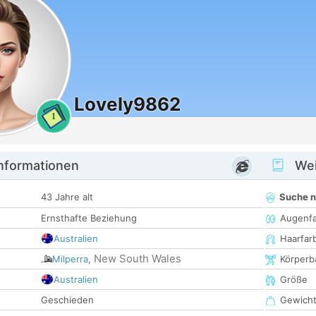
Lovely9862
1
informationen
Wei
43 Jahre alt
Suche 
Ernsthafte Beziehung
Augenf
Australien
Haarfar
New South Wales
Milperra
,
Körperb
Australien
Größe
Geschieden
Gewich