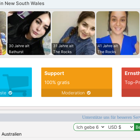
in New South Wales
30 Jahre alt
31 Jahre alt
41 Jahre alt
Bathurst
The Rocks
The Rocks
Support
Ernsth
100% gratis
Top-Pr
nste
Moderation
Unterstütze uns für besseren Se
: Australien