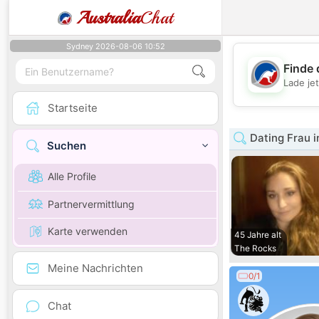
Australia
Chat
Sydney 2026-08-06 10:52
Finde 
Lade je
Startseite
Dating Frau 
Suchen
Alle Profile
Partnervermittlung
Karte verwenden
45 Jahre alt
The Rocks
Meine Nachrichten
0/1
Chat