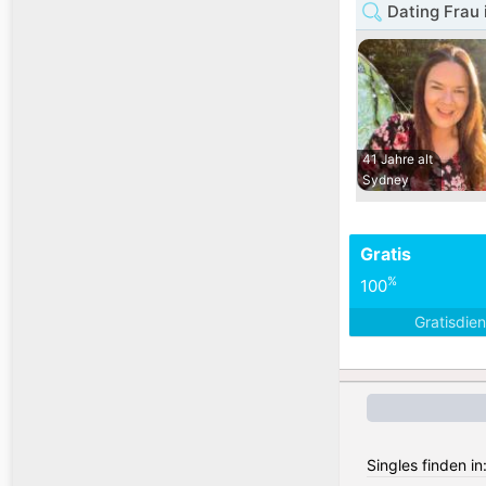
Dating Frau 
41 Jahre alt
Sydney
Gratis
%
100
Gratisdie
Singles finden in