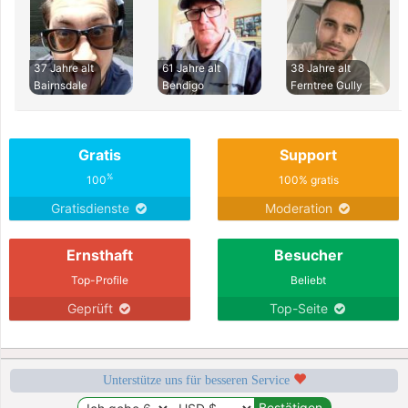
37 Jahre alt
61 Jahre alt
38 Jahre alt
Bairnsdale
Bendigo
Ferntree Gully
Gratis
Support
%
100
100% gratis
Gratisdienste
Moderation
Ernsthaft
Besucher
Top-Profile
Beliebt
Geprüft
Top-Seite
Unterstütze uns für besseren Service