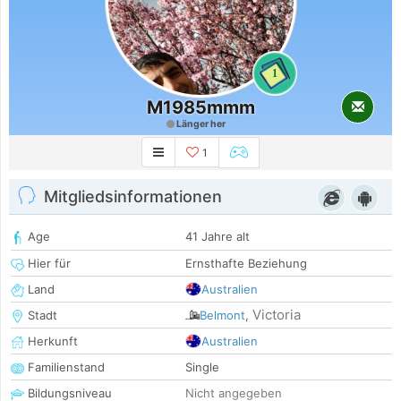
1
M1985mmm
Länger her
1
Mitgliedsinformationen
Age
41 Jahre alt
Hier für
Ernsthafte Beziehung
Land
Australien
Victoria
Stadt
Belmont
,
Herkunft
Australien
Familienstand
Single
Bildungsniveau
Nicht angegeben