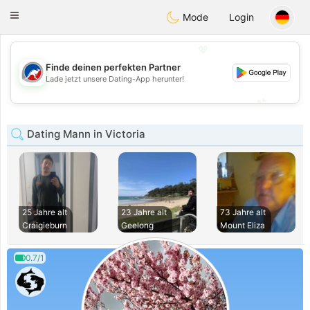
Australia
Chat
Toggle
Mode
Login
navigation
💖
Finde deinen perfekten Partner
💖
Lade jetzt unsere Dating-App herunter!
💕
💕
Dating Mann in Victoria
25 Jahre alt
23 Jahre alt
73 Jahre alt
Craigieburn
Geelong
Mount Eliza
0.7/1