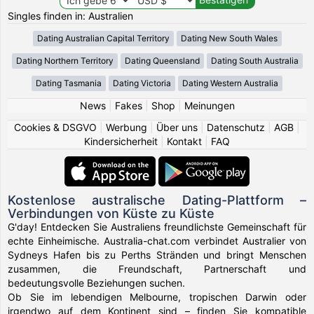
Singles finden in: Australien
Dating Australian Capital Territory
Dating New South Wales
Dating Northern Territory
Dating Queensland
Dating South Australia
Dating Tasmania
Dating Victoria
Dating Western Australia
News
|
Fakes
|
Shop
|
Meinungen
Cookies & DSGVO
|
Werbung
|
Über uns
|
Datenschutz
|
AGB
|
Kindersicherheit
|
Kontakt
|
FAQ
Kostenlose australische Dating-Plattform –
Verbindungen von Küste zu Küste
G'day! Entdecken Sie Australiens freundlichste Gemeinschaft für
echte Einheimische. Australia-chat.com verbindet Australier von
Sydneys Hafen bis zu Perths Stränden und bringt Menschen
zusammen, die Freundschaft, Partnerschaft und
bedeutungsvolle Beziehungen suchen.
Ob Sie im lebendigen Melbourne, tropischen Darwin oder
irgendwo auf dem Kontinent sind – finden Sie kompatible