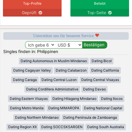
Top-Profile
Beliebt
Geprüft
Top-Seite
Unterstütze uns für besseren Service
Singles finden in: Philippinen
Dating Autonomous in Muslim Mindanao
Dating Bicol
Dating Cagayan Valley
Dating Calabarzon
Dating California
Dating Caraga
Dating Central Luzon
Dating Central Visayas
Dating Cordillera Administrative
Dating Davao
Dating Eastern Visayas
Dating Hilagang Mindanao
Dating Ilocos
Dating Metro Manila
Dating MIMAROPA
Dating National Capital
Dating Northern Mindanao
Dating Península de Zamboanga
Dating Region XII
Dating SOCCSKSARGEN
Dating South Australia