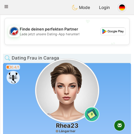
Australia
Chat
Toggle
Mode
Login
navigation
💖
Finde deinen perfekten Partner
💖
Lade jetzt unsere Dating-App herunter!
💕
💕
Dating Frau in Caraga
0.4/1
0
Rhea23
Länger her