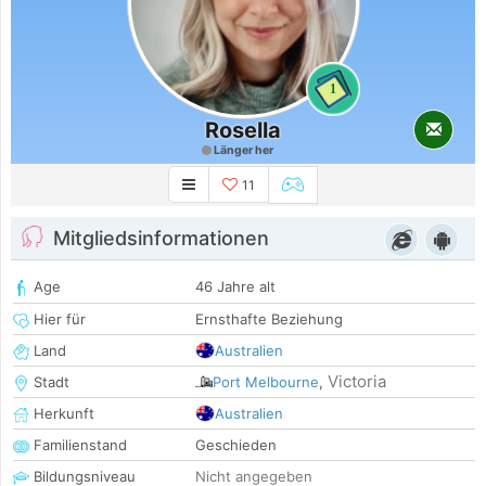
1
Rosella
Länger her
11
Mitgliedsinformationen
Age
46 Jahre alt
Hier für
Ernsthafte Beziehung
Land
Australien
Victoria
Stadt
Port Melbourne
,
Herkunft
Australien
Familienstand
Geschieden
Bildungsniveau
Nicht angegeben