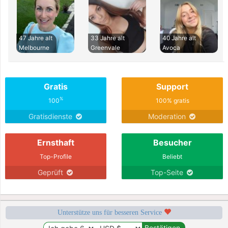
47 Jahre alt
33 Jahre alt
40 Jahre alt
Melbourne
Greenvale
Avoca
Gratis
Support
%
100
100% gratis
Gratisdienste
Moderation
Ernsthaft
Besucher
Top-Profile
Beliebt
Geprüft
Top-Seite
Unterstütze uns für besseren Service