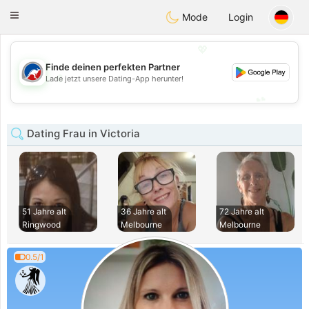
Australia
Chat
Toggle
Mode
Login
navigation
💖
Finde deinen perfekten Partner
💖
Lade jetzt unsere Dating-App herunter!
💕
💕
Dating Frau in Victoria
51 Jahre alt
36 Jahre alt
72 Jahre alt
Ringwood
Melbourne
Melbourne
0.5/1