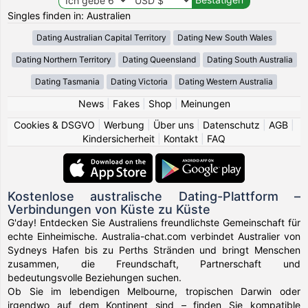
Singles finden in: Australien
Dating Australian Capital Territory
Dating New South Wales
Dating Northern Territory
Dating Queensland
Dating South Australia
Dating Tasmania
Dating Victoria
Dating Western Australia
News
|
Fakes
|
Shop
|
Meinungen
Cookies & DSGVO
|
Werbung
|
Über uns
|
Datenschutz
|
AGB
|
Kindersicherheit
|
Kontakt
|
FAQ
Kostenlose australische Dating-Plattform –
Verbindungen von Küste zu Küste
G'day! Entdecken Sie Australiens freundlichste Gemeinschaft für
echte Einheimische. Australia-chat.com verbindet Australier von
Sydneys Hafen bis zu Perths Stränden und bringt Menschen
zusammen, die Freundschaft, Partnerschaft und
bedeutungsvolle Beziehungen suchen.
Ob Sie im lebendigen Melbourne, tropischen Darwin oder
irgendwo auf dem Kontinent sind – finden Sie kompatible