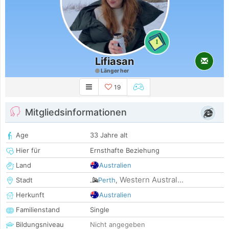
1
Lifiasan
Länger her
19
Mitgliedsinformationen
Age
33 Jahre alt
Hier für
Ernsthafte Beziehung
Land
Australien
Western Austral...
Stadt
Perth
,
Herkunft
Australien
Familienstand
Single
Bildungsniveau
Nicht angegeben