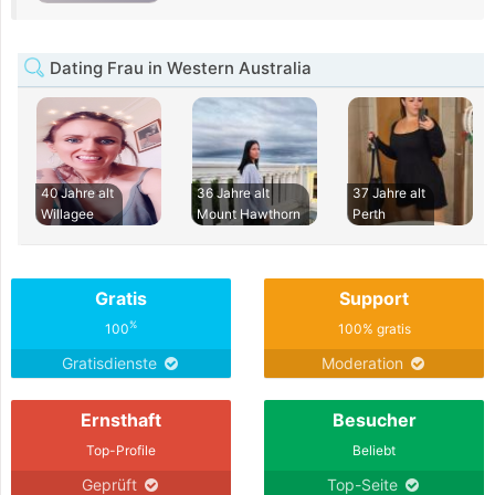
Dating Frau in Western Australia
40 Jahre alt
36 Jahre alt
37 Jahre alt
Willagee
Mount Hawthorn
Perth
Gratis
Support
%
100
100% gratis
Gratisdienste
Moderation
Ernsthaft
Besucher
Top-Profile
Beliebt
Geprüft
Top-Seite