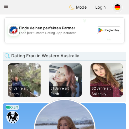
Australia
Chat
Toggle
Mode
Login
navigation
💖
Finde deinen perfekten Partner
💖
Lade jetzt unsere Dating-App herunter!
💕
💕
Dating Frau in Western Australia
61 Jahre alt
51 Jahre alt
32 Jahre alt
Thornlie
Perth
Salisbury
0.8/1