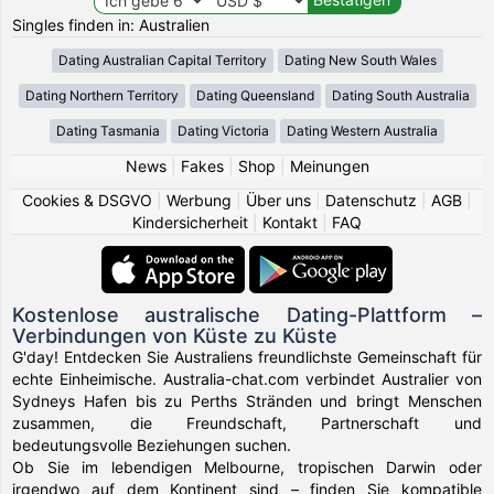
Singles finden in: Australien
Dating Australian Capital Territory
Dating New South Wales
Dating Northern Territory
Dating Queensland
Dating South Australia
Dating Tasmania
Dating Victoria
Dating Western Australia
News
|
Fakes
|
Shop
|
Meinungen
Cookies & DSGVO
|
Werbung
|
Über uns
|
Datenschutz
|
AGB
|
Kindersicherheit
|
Kontakt
|
FAQ
Kostenlose australische Dating-Plattform –
Verbindungen von Küste zu Küste
G'day! Entdecken Sie Australiens freundlichste Gemeinschaft für
echte Einheimische. Australia-chat.com verbindet Australier von
Sydneys Hafen bis zu Perths Stränden und bringt Menschen
zusammen, die Freundschaft, Partnerschaft und
bedeutungsvolle Beziehungen suchen.
Ob Sie im lebendigen Melbourne, tropischen Darwin oder
irgendwo auf dem Kontinent sind – finden Sie kompatible