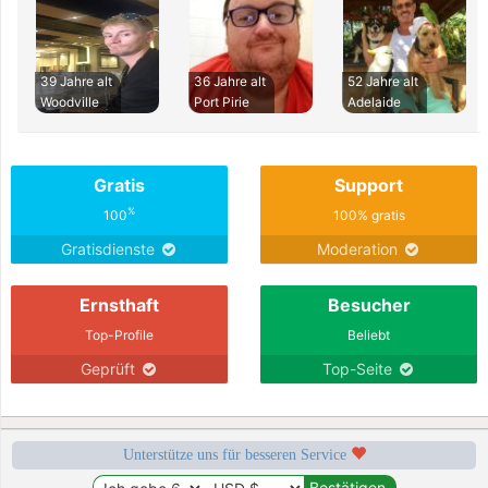
39 Jahre alt
36 Jahre alt
52 Jahre alt
Woodville
Port Pirie
Adelaide
Gratis
Support
%
100
100% gratis
Gratisdienste
Moderation
Ernsthaft
Besucher
Top-Profile
Beliebt
Geprüft
Top-Seite
Unterstütze uns für besseren Service