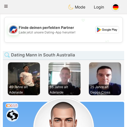
Australia
Chat
Toggle
Mode
Login
navigation
💖
Finde deinen perfekten Partner
💖
Lade jetzt unsere Dating-App herunter!
💕
💕
Dating Mann in South Australia
40 Jahre alt
55 Jahre alt
25 Jahre alt
Adelaide
Adelaide
Gepps Cross
0.1/1