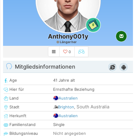
0
Anthony001y
Länger her
0
Mitgliedsinformationen
Age
41 Jahre alt
Hier für
Ernsthafte Beziehung
Land
Australien
South Australia
Stadt
Brighton
,
Herkunft
Australien
Familienstand
Single
Bildungsniveau
Nicht angegeben