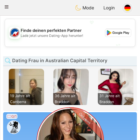
Australia
Chat
Toggle
Mode
Login
navigation
💖
Finde deinen perfekten Partner
💖
Lade jetzt unsere Dating-App herunter!
💕
💕
Dating Frau in Australian Capital Territory
19 Jahre alt
36 Jahre alt
31 Jahre alt
Canberra
Braddon
Braddon
Gesperrt
0/1