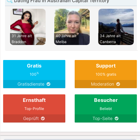
Dating Frau in Australian Capital Territory
31 Jahre alt
40 Jahre alt
34 Jahre alt
Braddon
Melba
Canberra
Gratis
Support
%
100
100% gratis
Gratisdienste
Moderation
Ernsthaft
Besucher
Top-Profile
Beliebt
Geprüft
Top-Seite