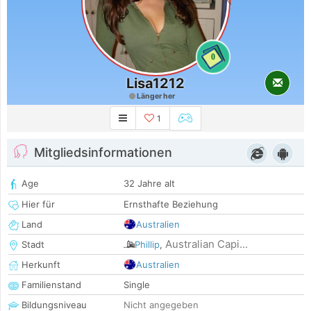
0
Lisa1212
Länger her
1
Mitgliedsinformationen
Age
32 Jahre alt
Hier für
Ernsthafte Beziehung
Land
Australien
Australian Capi...
Stadt
Phillip
,
Herkunft
Australien
Familienstand
Single
Bildungsniveau
Nicht angegeben