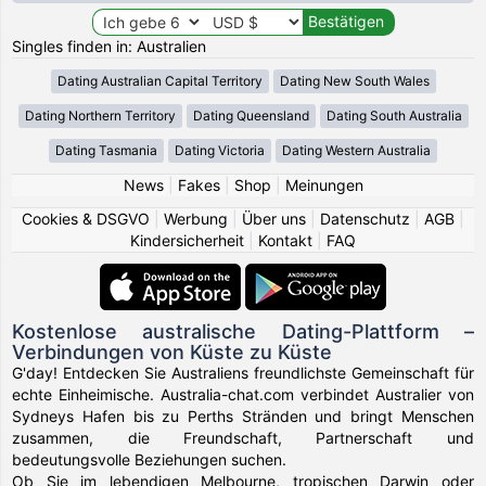
Singles finden in: Australien
Dating Australian Capital Territory
Dating New South Wales
Dating Northern Territory
Dating Queensland
Dating South Australia
Dating Tasmania
Dating Victoria
Dating Western Australia
News
|
Fakes
|
Shop
|
Meinungen
Cookies & DSGVO
|
Werbung
|
Über uns
|
Datenschutz
|
AGB
|
Kindersicherheit
|
Kontakt
|
FAQ
Kostenlose australische Dating-Plattform –
Verbindungen von Küste zu Küste
G'day! Entdecken Sie Australiens freundlichste Gemeinschaft für
echte Einheimische. Australia-chat.com verbindet Australier von
Sydneys Hafen bis zu Perths Stränden und bringt Menschen
zusammen, die Freundschaft, Partnerschaft und
bedeutungsvolle Beziehungen suchen.
Ob Sie im lebendigen Melbourne, tropischen Darwin oder