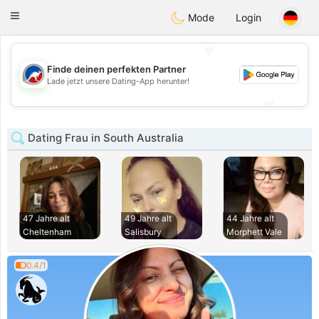
Australia
Chat
Toggle
Mode
Login
navigation
💖
Finde deinen perfekten Partner
💖
Lade jetzt unsere Dating-App herunter!
💕
💕
Dating Frau in South Australia
47 Jahre alt
49 Jahre alt
44 Jahre alt
Cheltenham
Salisbury
Morphett Vale
0.4/1