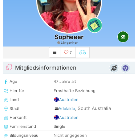
0
Sopheeer
Länger her
7
Mitgliedsinformationen
Age
47 Jahre alt
Hier für
Ernsthafte Beziehung
Land
Australien
South Australia
Stadt
Adelaide
,
Herkunft
Australien
Familienstand
Single
Bildungsniveau
Nicht angegeben