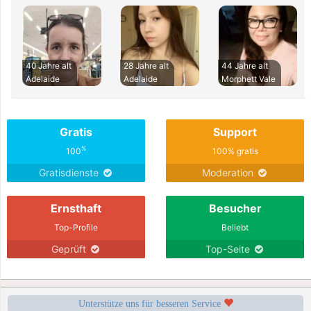
40 Jahre alt
28 Jahre alt
44 Jahre alt
Adelaide
Adelaide
Morphett Vale
Gratis
Support
%
100
100% gratis
Gratisdienste
Moderation
Ernsthaft
Besucher
Top-Profile
Beliebt
Geprüft
Top-Seite
Unterstütze uns für besseren Service