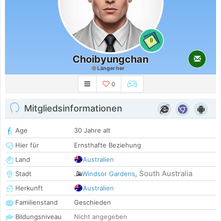
0
Choibyungchan
Länger her
0
Mitgliedsinformationen
Age
30 Jahre alt
Hier für
Ernsthafte Beziehung
Land
Australien
South Australia
Stadt
Windsor Gardens
,
Herkunft
Australien
Familienstand
Geschieden
Bildungsniveau
Nicht angegeben