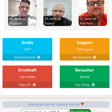
40 Jahre alt
45 Jahre alt
37 Jahre alt
Elizabeth
Seaton
Port Pirie
Gratis
Support
%
100
100% gratis
Gratisdienste
Moderation
Ernsthaft
Besucher
Top-Profile
Beliebt
Geprüft
Top-Seite
Unterstütze uns für besseren Service