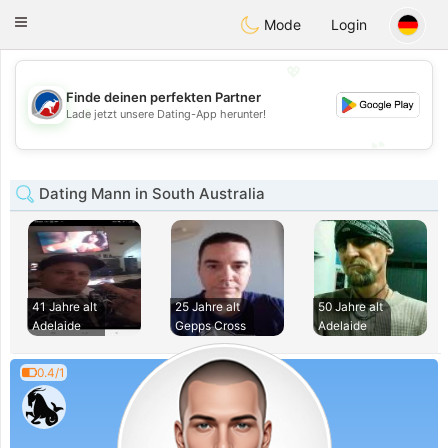
Australia
Chat
Toggle
Mode
Login
navigation
💖
Finde deinen perfekten Partner
💖
Lade jetzt unsere Dating-App herunter!
💕
💕
Dating Mann in South Australia
41 Jahre alt
25 Jahre alt
50 Jahre alt
Adelaide
Gepps Cross
Adelaide
0.4/1