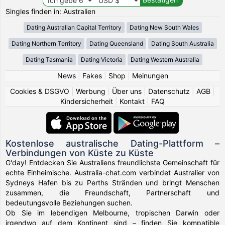
Singles finden in: Australien
Dating Australian Capital Territory
Dating New South Wales
Dating Northern Territory
Dating Queensland
Dating South Australia
Dating Tasmania
Dating Victoria
Dating Western Australia
News
|
Fakes
|
Shop
|
Meinungen
Cookies & DSGVO
|
Werbung
|
Über uns
|
Datenschutz
|
AGB
|
Kindersicherheit
|
Kontakt
|
FAQ
Kostenlose australische Dating-Plattform –
Verbindungen von Küste zu Küste
G'day! Entdecken Sie Australiens freundlichste Gemeinschaft für
echte Einheimische. Australia-chat.com verbindet Australier von
Sydneys Hafen bis zu Perths Stränden und bringt Menschen
zusammen, die Freundschaft, Partnerschaft und
bedeutungsvolle Beziehungen suchen.
Ob Sie im lebendigen Melbourne, tropischen Darwin oder
irgendwo auf dem Kontinent sind – finden Sie kompatible