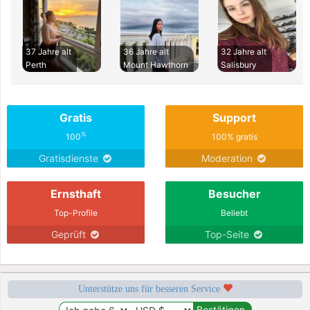
37 Jahre alt
36 Jahre alt
32 Jahre alt
Perth
Mount Hawthorn
Salisbury
Gratis
Support
%
100
100% gratis
Gratisdienste
Moderation
Ernsthaft
Besucher
Top-Profile
Beliebt
Geprüft
Top-Seite
Unterstütze uns für besseren Service