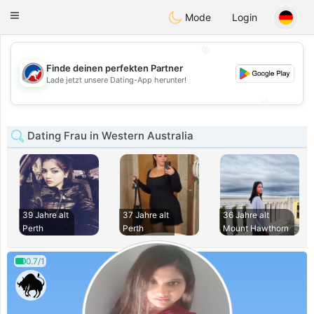
Australia
Chat
Toggle
Mode
Login
navigation
💖
Finde deinen perfekten Partner
💖
Lade jetzt unsere Dating-App herunter!
💕
💕
Dating Frau in Western Australia
39 Jahre alt
37 Jahre alt
36 Jahre alt
Perth
Perth
Mount Hawthorn
0.7/1