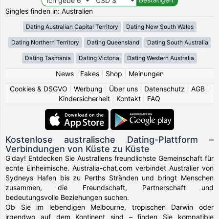
Singles finden in: Australien
Dating Australian Capital Territory
Dating New South Wales
Dating Northern Territory
Dating Queensland
Dating South Australia
Dating Tasmania
Dating Victoria
Dating Western Australia
News
|
Fakes
|
Shop
|
Meinungen
Cookies & DSGVO
|
Werbung
|
Über uns
|
Datenschutz
|
AGB
|
Kindersicherheit
|
Kontakt
|
FAQ
Kostenlose australische Dating-Plattform –
Verbindungen von Küste zu Küste
G'day! Entdecken Sie Australiens freundlichste Gemeinschaft für
echte Einheimische. Australia-chat.com verbindet Australier von
Sydneys Hafen bis zu Perths Stränden und bringt Menschen
zusammen, die Freundschaft, Partnerschaft und
bedeutungsvolle Beziehungen suchen.
Ob Sie im lebendigen Melbourne, tropischen Darwin oder
irgendwo auf dem Kontinent sind – finden Sie kompatible