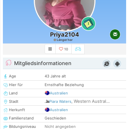
1
Priya2104
Länger her
10
Mitgliedsinformationen
Age
43 Jahre alt
Hier für
Ernsthafte Beziehung
Land
Australien
Western Austral...
Stadt
Piara Waters
,
Herkunft
Australien
Familienstand
Geschieden
Bildungsniveau
Nicht angegeben