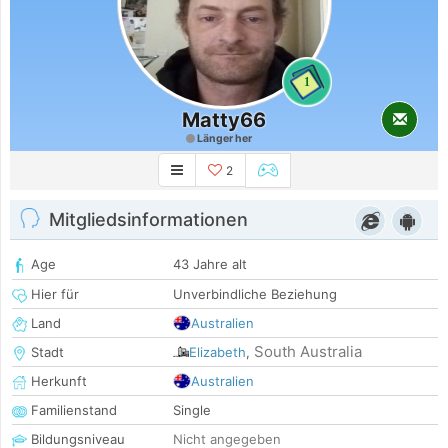
1
Matty66
Länger her
2
Mitgliedsinformationen
Age
43 Jahre alt
Hier für
Unverbindliche Beziehung
Land
Australien
South Australia
Stadt
Elizabeth
,
Herkunft
Australien
Familienstand
Single
Bildungsniveau
Nicht angegeben