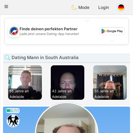
Australia
Chat
Toggle
Mode
Login
navigation
💖
Finde deinen perfekten Partner
💖
Lade jetzt unsere Dating-App herunter!
💕
💕
Dating Mann in South Australia
55 Jahre alt
42 Jahre alt
55 Jahre alt
Adelaide
Adelaide
Adelaide
0.7/1