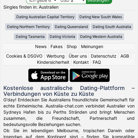
Singles finden in: Australien
Dating Australian Capital Territory
Dating New South Wales
Dating Northern Territory
Dating Queensland
Dating South Australia
Dating Tasmania
Dating Victoria
Dating Western Australia
News
|
Fakes
|
Shop
|
Meinungen
Cookies & DSGVO
|
Werbung
|
Über uns
|
Datenschutz
|
AGB
|
Kindersicherheit
|
Kontakt
|
FAQ
Kostenlose australische Dating-Plattform –
Verbindungen von Küste zu Küste
G'day! Entdecken Sie Australiens freundlichste Gemeinschaft für
echte Einheimische. Australia-chat.com verbindet Australier von
Sydneys Hafen bis zu Perths Stränden und bringt Menschen
zusammen, die Freundschaft, Partnerschaft und
bedeutungsvolle Beziehungen suchen.
Ob Sie im lebendigen Melbourne, tropischen Darwin oder
irgendwo auf dem Kontinent sind – finden Sie kompatible