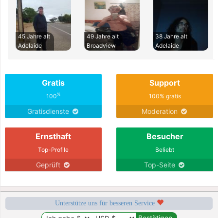
45 Jahre alt
49 Jahre alt
38 Jahre alt
Adelaide
Broadview
Adelaide
Gratis
Support
%
100
100% gratis
Gratisdienste
Moderation
Ernsthaft
Besucher
Top-Profile
Beliebt
Geprüft
Top-Seite
Unterstütze uns für besseren Service