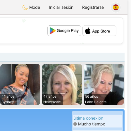
Mode
Iniciar sesión
Registrarse
💖
💕
41 años
47 años
56 años
Sydney
Newcastle
Lake Heights
última conexión
Mucho tiempo