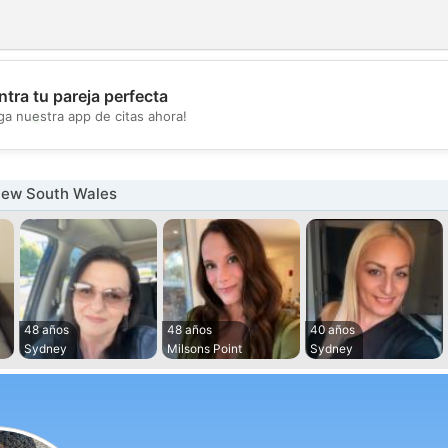
tra tu pareja perfecta
💖
ga nuestra app de citas ahora!
💕
New South Wales
48 años
48 años
40 años
Sydney
Milsons Point
Sydney