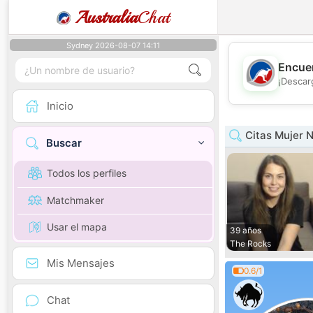
Australia
Chat
Sydney 2026-08-07 14:11
Encuen
¡Descar
Inicio
Citas Mujer 
Buscar
Todos los perfiles
Matchmaker
Usar el mapa
39 años
The Rocks
Mis Mensajes
0.6/1
Chat