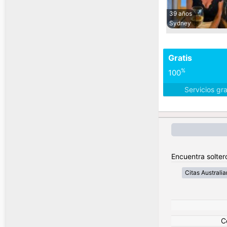
39 años
Sydney
Gratis
%
100
Servicios gr
Encuentra soltero
Citas Australia
C