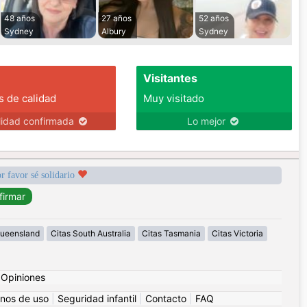
48 años
27 años
52 años
Sydney
Albury
Sydney
Visitantes
s de calidad
Muy visitado
lidad confirmada
Lo mejor
r favor sé solidario
Queensland
Citas South Australia
Citas Tasmania
Citas Victoria
|
Opiniones
nos de uso
|
Seguridad infantil
|
Contacto
|
FAQ