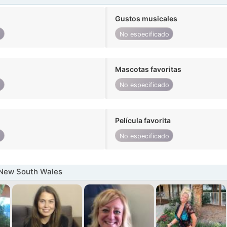
Gustos musicales
o
No especificado
Mascotas favoritas
o
No especificado
Película favorita
o
No especificado
 New South Wales