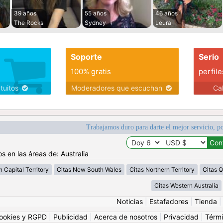
39 años
55 años
46 años
The Rocks
Sydney
Leura
Soporte
Serio
100% gratis
perfile
atuitos
Moderadores que escuchan
Ca
Trabajamos duro para darte el mejor servicio, po
s en las áreas de: Australia
n Capital Territory
Citas New South Wales
Citas Northern Territory
Citas 
Citas Western Australia
Noticias
|
Estafadores
|
Tienda
ookies y RGPD
|
Publicidad
|
Acerca de nosotros
|
Privacidad
|
Térmi