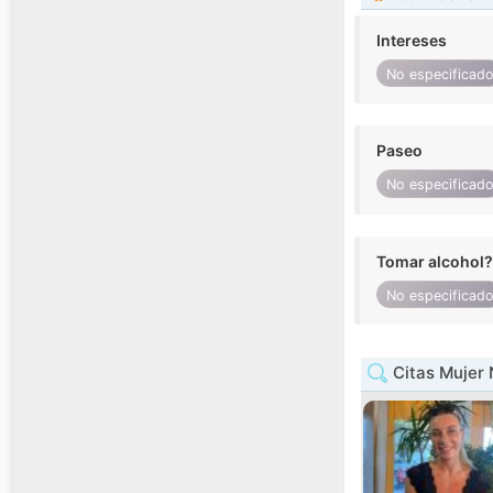
Intereses
No especificad
Paseo
No especificad
Tomar alcohol?
No especificad
Citas Mujer