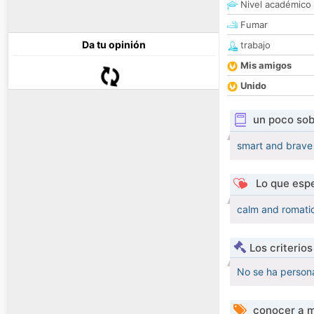
Nivel académico
Fumar
Da tu opinión
trabajo
Mis amigos
Unido
un poco sob
smart and brave
Lo que espe
calm and romati
Los criterio
No se ha persona
conocer a m