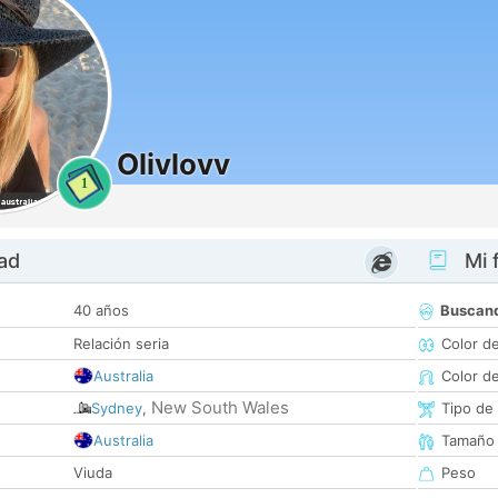
Olivlovv
1
dad
Mi f
40 años
Buscan
Relación seria
Color d
Australia
Color d
New South Wales
Sydney
,
Tipo de
Australia
Tamaño
Viuda
Peso