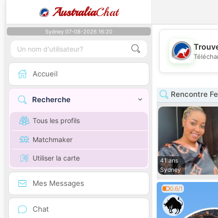
Australia
Chat
Sydney 07-08-2026 16:20
Trouve
Télécha
Accueil
Rencontre F
Recherche
Tous les profils
Matchmaker
Utiliser la carte
41 ans
Sydney
Mes Messages
0.6/1
Chat