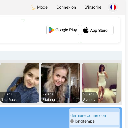
Mode
Connexion
S'inscrire
💖
💕
31 ans
37 ans
38 ans
The Rocks
Ellalong
Sydney
dernière connexion
longtemps