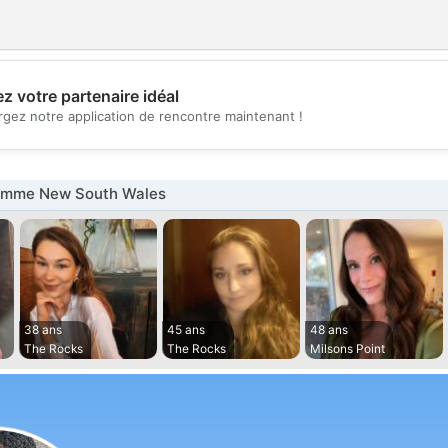
z votre partenaire idéal
💖
rgez notre application de rencontre maintenant !
💕
emme New South Wales
38 ans
45 ans
48 ans
The Rocks
The Rocks
Milsons Point