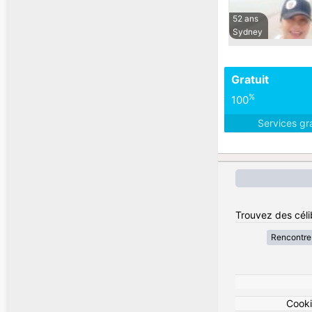
52 ans
Sydney
Gratuit
%
100
Services gr
Trouvez des célib
Rencontre 
Cook