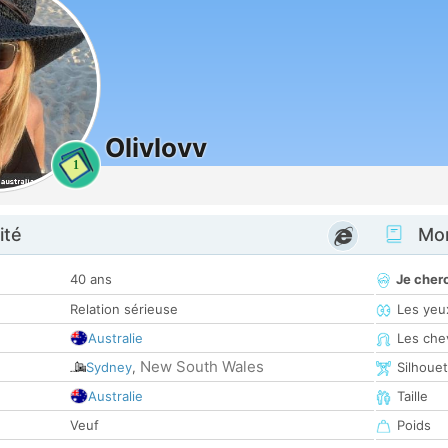
Olivlovv
1
ité
Mon
40 ans
Je cher
Relation sérieuse
Les yeu
Australie
Les che
New South Wales
Sydney
,
Silhoue
Australie
Taille
Veuf
Poids