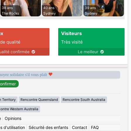
38 ans
40 ans
39 ans
The Rocks
Sydney
Sydney
ux
Visiteurs
 de qualité
Très visité
ualité confirmée
Le meilleur
soyez solidaire s'il vous plaît
 Territory
Rencontre Queensland
Rencontre South Australia
ontre Western Australia
e
|
Opinions
 d'utilisation
|
Sécurité des enfants
|
Contact
|
FAQ