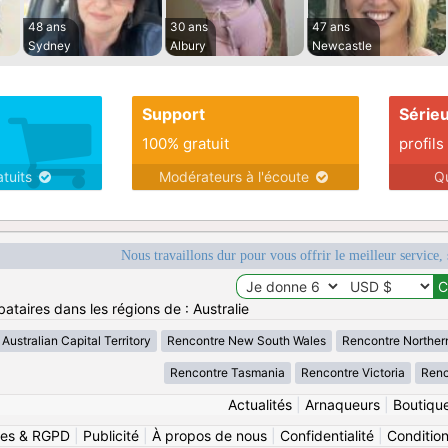
48 ans
30 ans
47 ans
Sydney
Albury
Newcastle
Support
Série
100% gratuit
profils
atuits
Modérateurs à l'écoute
Q
Nous travaillons dur pour vous offrir le meilleur service, 
ataires dans les régions de : Australie
Australian Capital Territory
Rencontre New South Wales
Rencontre Northern
Rencontre Tasmania
Rencontre Victoria
Renc
Actualités
|
Arnaqueurs
|
Boutiqu
ies & RGPD
|
Publicité
|
À propos de nous
|
Confidentialité
|
Conditions