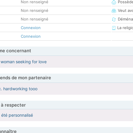
Non renseigné
Possède
Non renseigné
Veut av
Non renseigné
Déména
Connexion
La religi
Connexion
me concernant
 woman seeking for love
tends de mon partenaire
c. hardworking tooo
 à respecter
a été personnalisé
nnaître