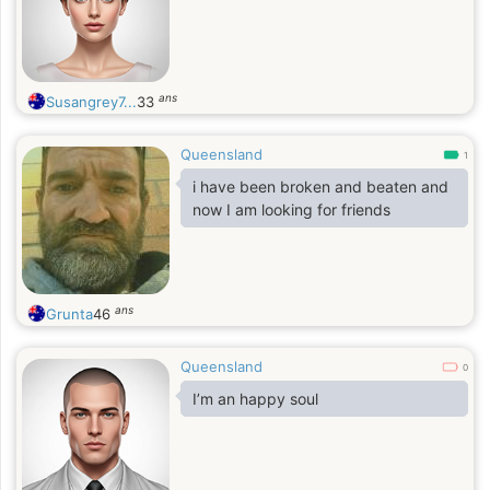
ans
Susangrey7...
33
Queensland
1
i have been broken and beaten and
now I am looking for friends
ans
Grunta
46
Queensland
0
I’m an happy soul