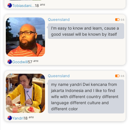
ans
Tobiasdani...
18
Queensland
0.5
I'm easy to know and learn, cause a
good vessel will be known by itself
ans
Goodwill
57
Queensland
0.5
my name yandri Dwi kencana from
jakarta Indonesia and I like to find
wife with different country different
language different culture and
different color
ans
Yandri
18