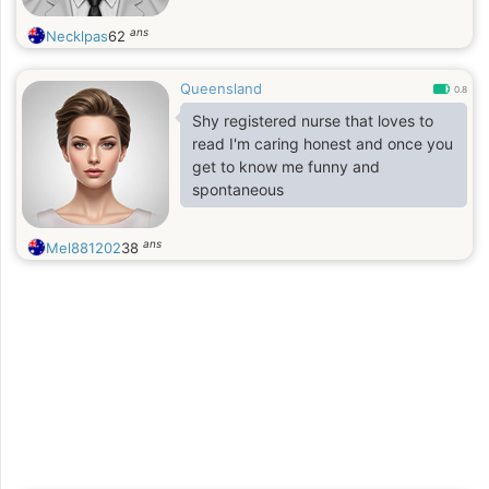
ans
Necklpas
62
Queensland
0.8
Shy registered nurse that loves to
read I'm caring honest and once you
get to know me funny and
spontaneous
ans
Mel881202
38