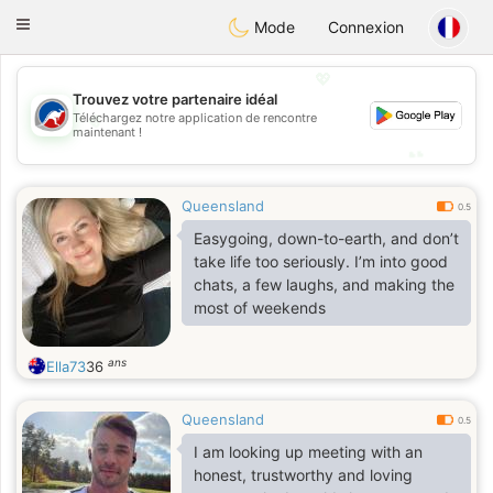
Australia
Chat
Toggle
Mode
Connexion
navigation
💖
Trouvez votre partenaire idéal
💖
Téléchargez notre application de rencontre
maintenant !
💕
💕
Queensland
0.5
Easygoing, down-to-earth, and don’t
take life too seriously. I’m into good
chats, a few laughs, and making the
most of weekends
ans
Ella73
36
Queensland
0.5
I am looking up meeting with an
honest, trustworthy and loving