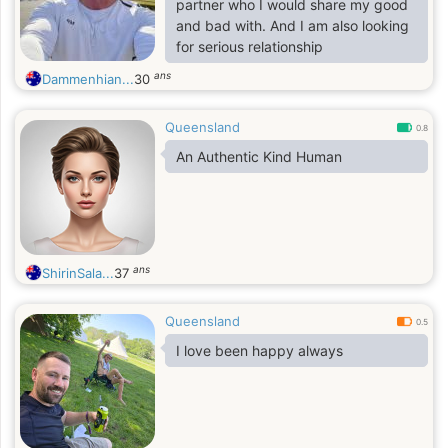
partner who I would share my good
and bad with. And I am also looking
for serious relationship
ans
Dammenhian...
30
Queensland
0.8
An Authentic Kind Human
ans
ShirinSala...
37
Queensland
0.5
I love been happy always