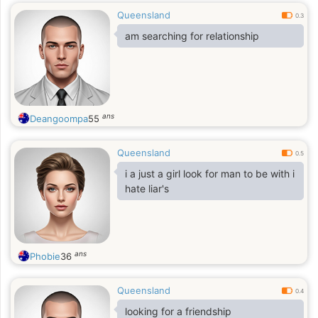
Queensland
0.3
am searching for relationship
ans
Deangoompa
55
Queensland
0.5
i a just a girl look for man to be with i
hate liar's
ans
Phobie
36
Queensland
0.4
looking for a friendship