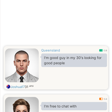
Queensland
0.8
I'm good guy in my 30's looking for
good people
ans
Joshua17
31
0.4
I'm free to chat with