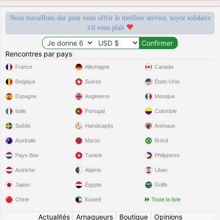
Nous travaillons dur pour vous offrir le meilleur service, soyez solidaire
s'il vous plaît
Rencontres par pays
France
Allemagne
Canada
Belgique
Suisse
États-Unis
Espagne
Angleterre
Mexique
Italie
Portugal
Colombie
Suède
Handicapés
Animaux
Australie
Maroc
Brésil
Pays-Bas
Tunisie
Philippines
Autriche
Algérie
Liban
Japon
Égypte
Golfe
Chine
Koweït
Toute la liste
Actualités
|
Arnaqueurs
|
Boutique
|
Opinions