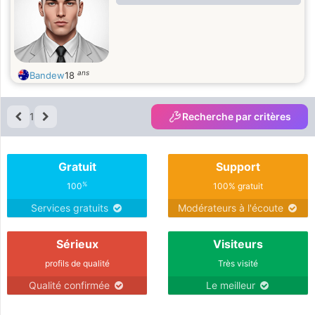
ans
Bandew
18
1
Recherche par critères
Gratuit
Support
%
100
100% gratuit
Services gratuits
Modérateurs à l'écoute
Sérieux
Visiteurs
profils de qualité
Très visité
Qualité confirmée
Le meilleur