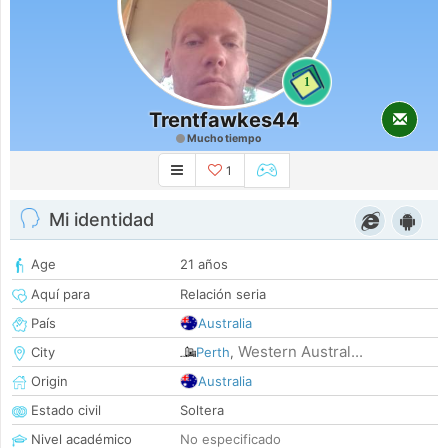
1
Trentfawkes44
Mucho tiempo
1
Mi identidad
Age
21 años
Aquí para
Relación seria
País
Australia
Western Austral...
City
Perth
,
Origin
Australia
Estado civil
Soltera
Nivel académico
No especificado