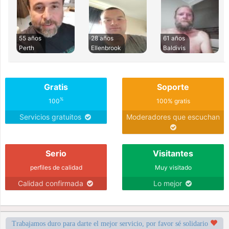
55 años
28 años
61 años
Perth
Ellenbrook
Baldivis
Gratis
Soporte
%
100
100% gratis
Servicios gratuitos
Moderadores que escuchan
Serio
Visitantes
perfiles de calidad
Muy visitado
Calidad confirmada
Lo mejor
Trabajamos duro para darte el mejor servicio, por favor sé solidario