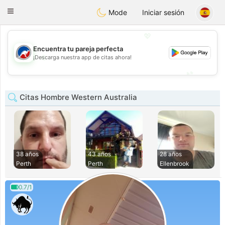
Australia
Chat
Toggle
Mode
Iniciar sesión
navigation
💖
Encuentra tu pareja perfecta
💖
¡Descarga nuestra app de citas ahora!
💕
💕
Citas Hombre Western Australia
38 años
43 años
28 años
Perth
Perth
Ellenbrook
0.7/1