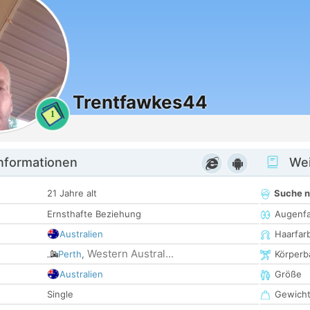
Trentfawkes44
1
informationen
Wei
21 Jahre alt
Suche 
Ernsthafte Beziehung
Augenf
Australien
Haarfar
Western Austral...
Perth
,
Körperb
Australien
Größe
Single
Gewich