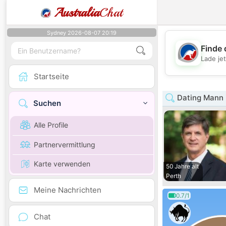
Australia
Chat
Sydney 2026-08-07 20:19
Finde 
Lade je
Startseite
Dating Mann i
Suchen
Alle Profile
Partnervermittlung
Karte verwenden
50 Jahre alt
Perth
Meine Nachrichten
0.7/1
Chat