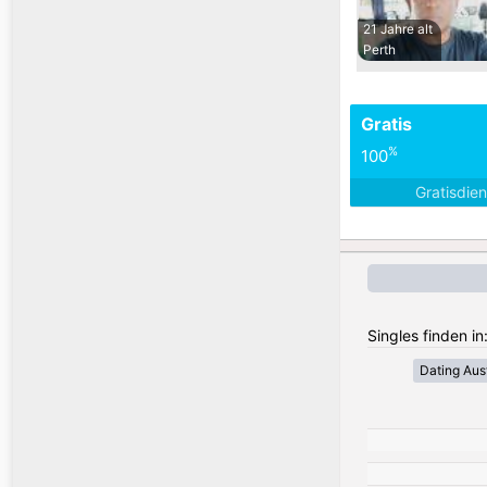
21 Jahre alt
Perth
Gratis
%
100
Gratisdie
Singles finden in
Dating Aust