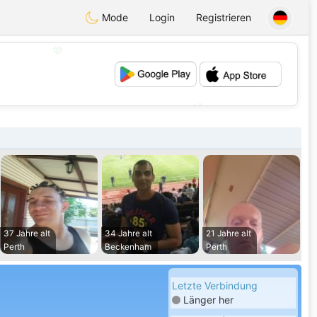
Mode
Login
Registrieren
💖
💕
37 Jahre alt
34 Jahre alt
21 Jahre alt
Perth
Beckenham
Perth
Letzte Verbindung
Länger her