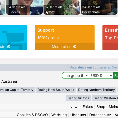
54 Jahre alt
52 Jahre alt
34 Jahre alt
Success
Byford
Beckenham
Support
Ernsth
100% gratis
Top-Pr
nste
Moderation
Unterstütze uns für besseren Se
: Australien
ralian Capital Territory
Dating New South Wales
Dating Northern Territory
Dating Victoria
Dating Western A
News
|
Fakes
|
Shop
|
Mein
Cookies & DSGVO
|
Werbung
|
Über uns
|
Datenschutz
|
A