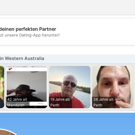
deinen perfekten Partner
💖
tzt unsere Dating-App herunter!
💕
n Western Australia
42 Jahre alt
19 Jahre alt
38 Jahre alt
Mandurah
Perth
Perth