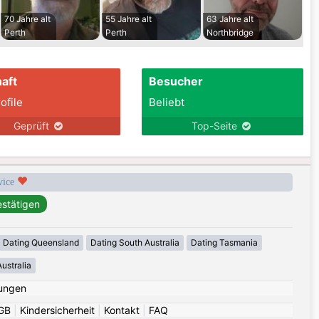
70 Jahre alt
55 Jahre alt
63 Jahre alt
Perth
Perth
Northbridge
aft
Besucher
ofile
Beliebt
Geprüft
Top-Seite
rvice
Dating Queensland
Dating South Australia
Dating Tasmania
ustralia
ungen
GB
|
Kindersicherheit
|
Kontakt
|
FAQ