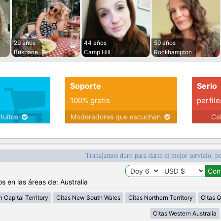
29 años
44 años
50 años
Brisbane
Camp Hill
Rockhampton
Soporte
Serio
100% gratis
perfile
atuitos
Moderadores que escuchan
Ca
Trabajamos duro para darte el mejor servicio, po
s en las áreas de: Australia
n Capital Territory
Citas New South Wales
Citas Northern Territory
Citas 
Citas Western Australia