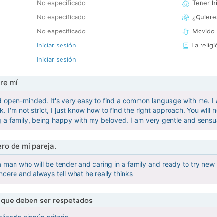
No especificado
Tener hi
No especificado
¿Quieres
No especificado
Movido 
Iniciar sesión
La religi
Iniciar sesión
re mí
d open-minded. It's very easy to find a common language with me. I 
 I'm not strict, I just know how to find the right approach. You will n
g a family, being happy with my beloved. I am very gentle and sensua
ro de mi pareja.
 a man who will be tender and caring in a family and ready to try ne
ncere and always tell what he really thinks
s que deben ser respetados
lizado ningún criterio