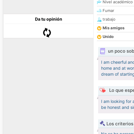
Nivel académico
Fumar
Da tu opinión
trabajo
Mis amigos
Unido
un poco sob
I am cheerful an
home and at work.
dream of startin
Lo que espe
I am looking for
be honest and si
Los criterio
No se ha persona