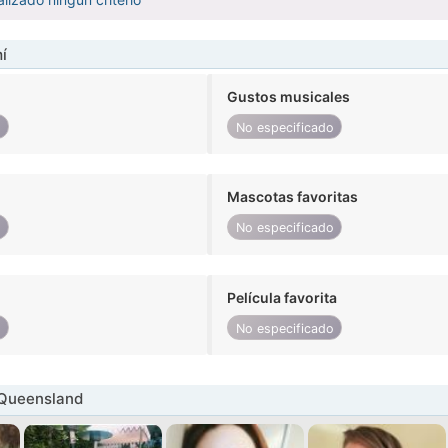
í
Gustos musicales
o
No especificado
Mascotas favoritas
o
No especificado
Película favorita
o
No especificado
 Queensland