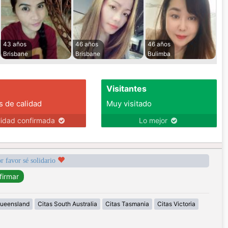
43 años
46 años
46 años
Brisbane
Brisbane
Bulimba
Visitantes
s de calidad
Muy visitado
lidad confirmada
Lo mejor
r favor sé solidario
Queensland
Citas South Australia
Citas Tasmania
Citas Victoria