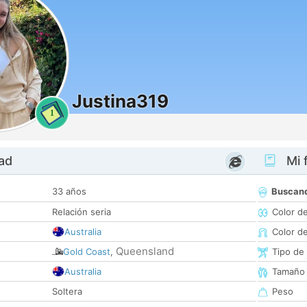
Justina319
1
dad
Mi f
33 años
Buscan
Relación seria
Color d
Australia
Color d
Queensland
Gold Coast
,
Tipo de
Australia
Tamaño
Soltera
Peso