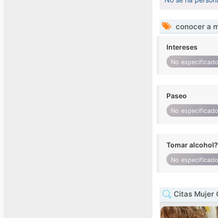
conocer a m
Intereses
No especificad
Paseo
No especificad
Tomar alcohol?
No especificad
Citas Mujer