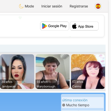
Mode
Iniciar sesión
Registrarse
💖
💕
30 años
55 años
63 años
Jandowae
Maryborough
Cairns
última conexión
Mucho tiempo