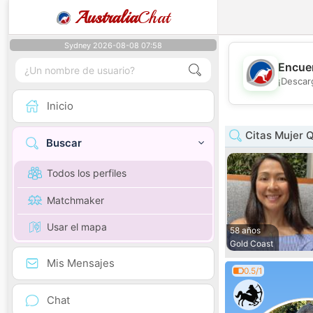
Australia
Chat
Sydney 2026-08-08 07:58
Encuen
¡Descar
Inicio
Citas Mujer 
Buscar
Todos los perfiles
Matchmaker
Usar el mapa
58 años
Gold Coast
Mis Mensajes
0.5/1
Chat