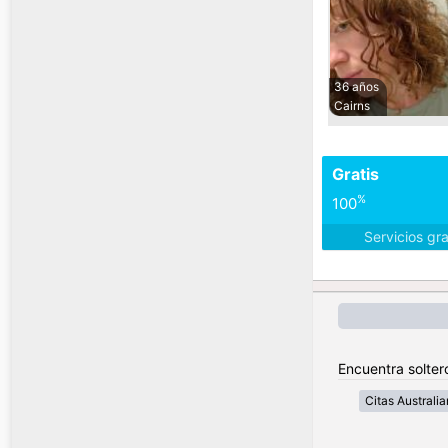
36 años
Cairns
Gratis
%
100
Servicios gr
Encuentra soltero
Citas Australia