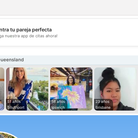
tra tu pareja perfecta
💖
ga nuestra app de citas ahora!
💕
Queensland
51 años
58 años
23 años
Southport
Ipswich
Brisbane